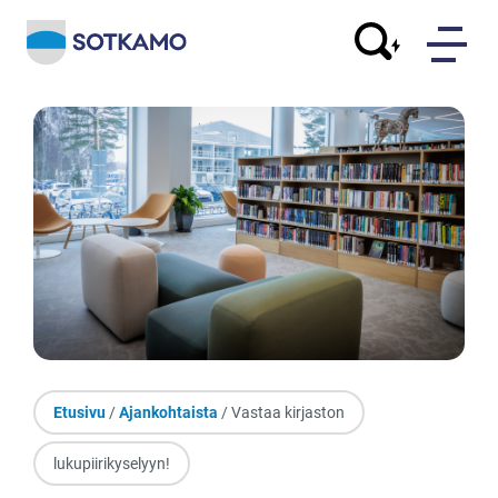
Etusivu
/
Ajankohtaista
/ Vastaa kirjaston
lukupiirikyselyyn!