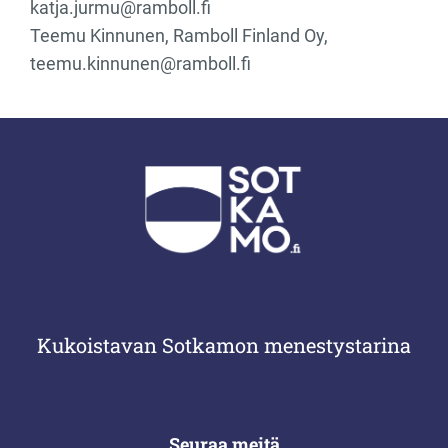
katja.jurmu@ramboll.fi
Teemu Kinnunen, Ramboll Finland Oy,
teemu.kinnunen@ramboll.fi
Kukoistavan Sotkamon menestystarina
Seuraa meitä