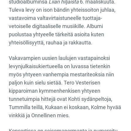
studioalbuminsa
Liian hiljaista
6. maaliskuuta.
Tuleva levy on ison bändin yhteissoiton juhlaa,
vastavoima valtavirtaistuneelle tuottaja-
vetoiselle digitaaliselle musiikille. Albumi
puolustaa yhtyeelle tärkeitä asioita kuten
yhteisöllisyyttä, rauhaa ja rakkautta.
Vakavampien uusien laulujen vastapainoksi
levynjulkaisukiertueella on luvassa tietenkin
myös yhtyeen vanhempia mestariteoksia niin
paljon kuin sielu sietää. Tero Vesterisen
kipparoiman kymmenhenkisen yhtyeen
tunnetuimpia hittejä ovat Kohti sydänpeltoja,
Tummilla teillä, Kukaan ei koskaan, Kolme hyvää
vinkkiä ja Onnellinen mies.
Konsertissa on seisomapermanto ja numeroitu