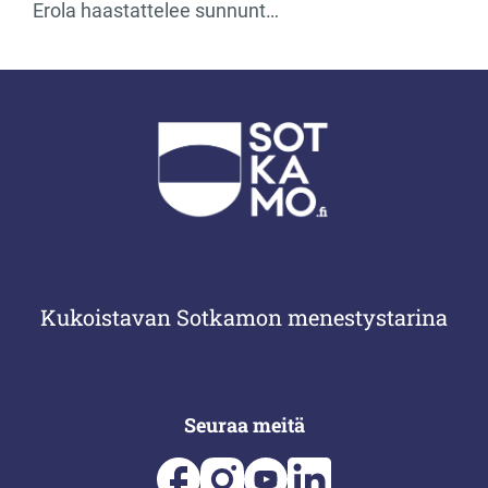
Erola haastattelee sunnunt…
Kukoistavan Sotkamon menestystarina
Seuraa meitä