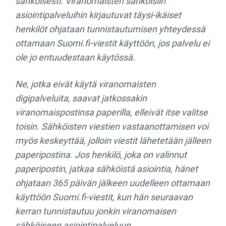
sähköisesti. Viranomaisten sähköisiin
asiointipalveluihin kirjautuvat täysi-ikäiset
henkilöt ohjataan tunnistautumisen yhteydessä
ottamaan Suomi.fi-viestit käyttöön, jos palvelu ei
ole jo entuudestaan käytössä.
Ne, jotka eivät käytä viranomaisten
digipalveluita, saavat jatkossakin
viranomaispostinsa paperilla, elleivät itse valitse
toisin. Sähköisten viestien vastaanottamisen voi
myös keskeyttää, jolloin viestit lähetetään jälleen
paperipostina. Jos henkilö, joka on valinnut
paperipostin, jatkaa sähköistä asiointia, hänet
ohjataan 365 päivän jälkeen uudelleen ottamaan
käyttöön Suomi.fi-viestit, kun hän seuraavan
kerran tunnistautuu jonkin viranomaisen
sähköiseen asiointipalveluun.