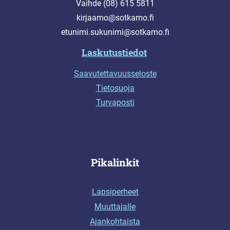
Vaihde (08) 615 5811
kirjaamo@sotkamo.fi
etunimi.sukunimi@sotkamo.fi
Laskutustiedot
Saavutettavuusseloste
Tietosuoja
Turvaposti
Pikalinkit
Lapsiperheet
Muuttajalle
Ajankohtaista