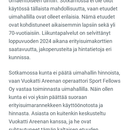
omaehtoiseen uintiin. Sotkamossa ei ole ollut
käytössä tällaista mahdollisuutta, vaan etuudet
uimahallilla ovat olleet erilaisia. Nämä etuudet
ovat kohdistuneet aikaisemmin lapsiin sekä yli
70-vuotiaisiin. Liikuntapalvelut on selvittänyt
loppuvuoden 2024 aikana erityisuimakorttien
saatavuutta, jakoperusteita ja hintatietoja eri
kunnissa.
Sotkamossa kunta ei päätä uimahallin hinnoista,
vaan Vuokatti Areenan operaattori Sport Fellows
Oy vastaa toiminnasta uimahallilla. Näin ollen
kunta ei voi yksin päättää suoraan
erityisuimarannekkeen käyttöönotosta ja
hinnasta. Asiasta on kuitenkin keskusteltu
Vuokatti Areenan kanssa, ja he ovat
suhtautuneet tämän kaltaisen etuuden