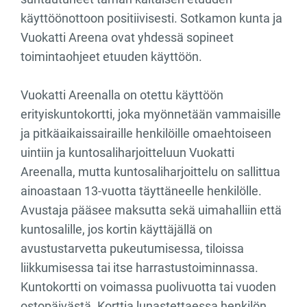
käyttöönottoon positiivisesti. Sotkamon kunta ja
Vuokatti Areena ovat yhdessä sopineet
toimintaohjeet etuuden käyttöön.
Vuokatti Areenalla on otettu käyttöön
erityiskuntokortti, joka myönnetään vammaisille
ja pitkäaikaissairaille henkilöille omaehtoiseen
uintiin ja kuntosaliharjoitteluun Vuokatti
Areenalla, mutta kuntosaliharjoittelu on sallittua
ainoastaan 13-vuotta täyttäneelle henkilölle.
Avustaja pääsee maksutta sekä uimahalliin että
kuntosalille, jos kortin käyttäjällä on
avustustarvetta pukeutumisessa, tiloissa
liikkumisessa tai itse harrastustoiminnassa.
Kuntokortti on voimassa puolivuotta tai vuoden
ostopäivästä. Korttia lunastettaessa henkilön