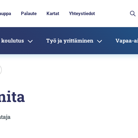
auppa
Palaute
Kartat
Yhteystiedot
 koulutus
Työ ja yrittäminen
Vapaa-ai
nita
taja