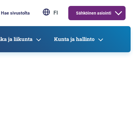
FI
Sähköinen asiointi
ka ja liikunta
Kunta ja hallinto