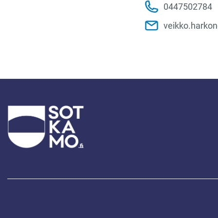
0447502784
veikko.harko