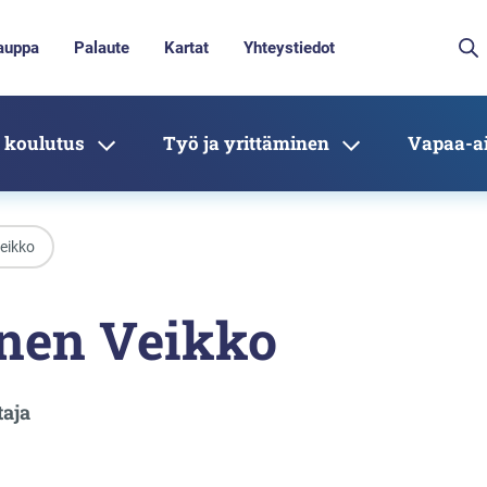
auppa
Palaute
Kartat
Yhteystiedot
 koulutus
Työ ja yrittäminen
Vapaa-ai
eikko
nen Veikko
taja