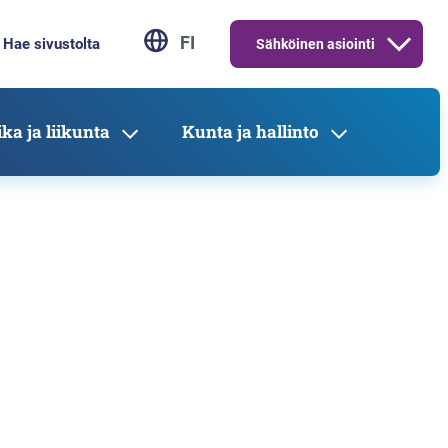
FI
Sähköinen asiointi
ka ja liikunta
Kunta ja hallinto