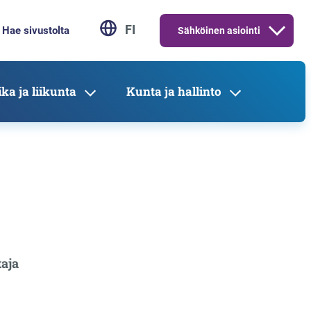
FI
Sähköinen asiointi
ka ja liikunta
Kunta ja hallinto
aja