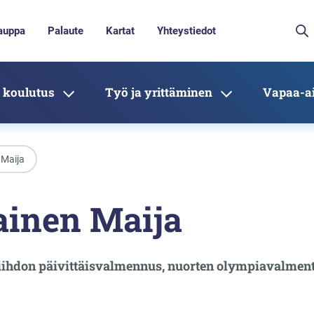
auppa
Palaute
Kartat
Yhteystiedot
 koulutus
Työ ja yrittäminen
Vapaa-ai
 Maija
ainen Maija
hdon päivittäisvalmennus, nuorten olympiavalment