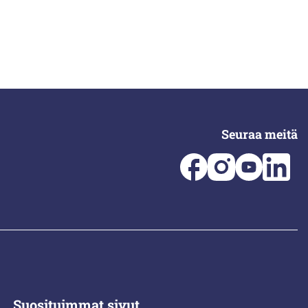
Seuraa meitä
Suosituimmat sivut