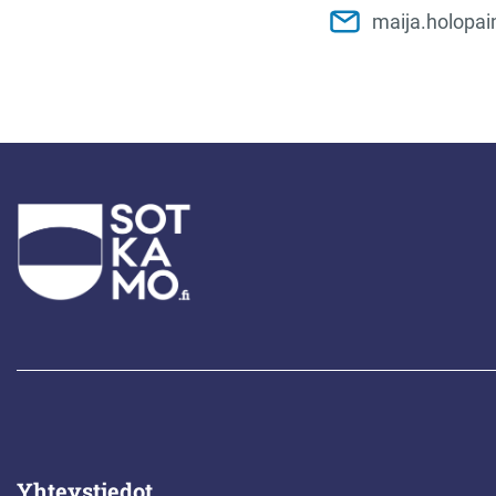
maija.holopai
Yhteystiedot