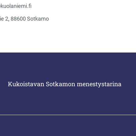
kuolaniemi.fi
ie 2, 88600 Sotkamo
Kukoistavan Sotkamon menestystarina