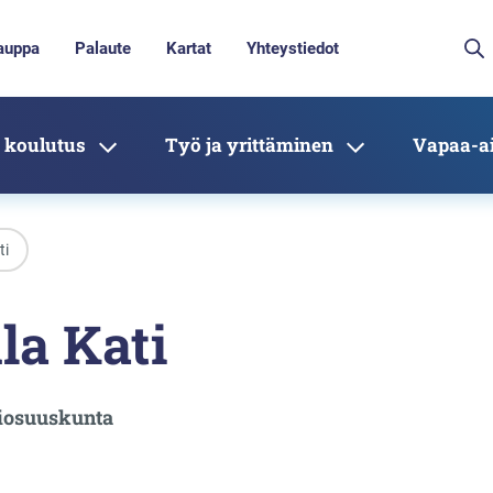
auppa
Palaute
Kartat
Yhteystiedot
 koulutus
Työ ja yrittäminen
Vapaa-ai
ti
la Kati
iosuuskunta