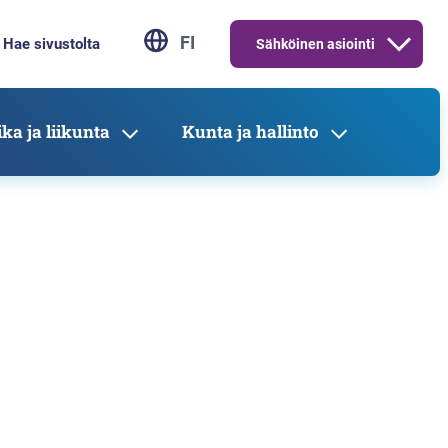
FI
Sähköinen asiointi
ka ja liikunta
Kunta ja hallinto