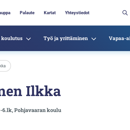
auppa
Palaute
Kartat
Yhteystiedot
 koulutus
Työ ja yrittäminen
Vapaa-ai
kka
nen Ilkka
-6.lk, Pohjavaaran koulu