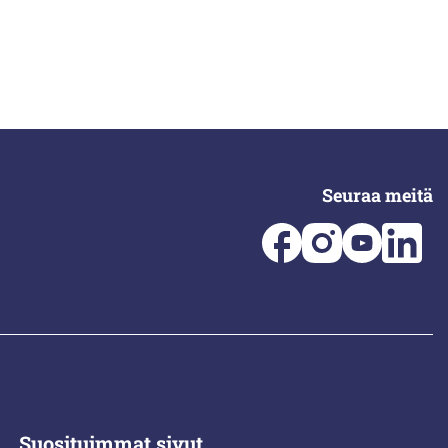
Seuraa meitä
Suosituimmat sivut