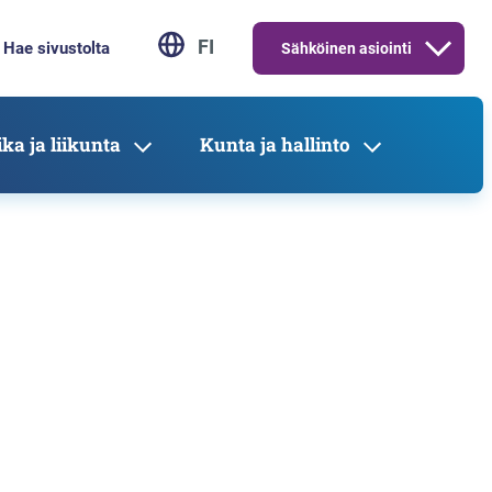
FI
Sähköinen asiointi
ka ja liikunta
Kunta ja hallinto