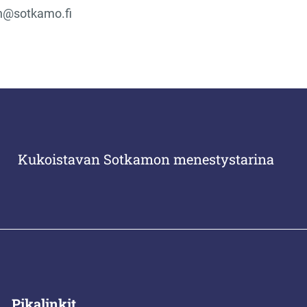
en@sotkamo.fi
Kukoistavan Sotkamon menestystarina
Pikalinkit