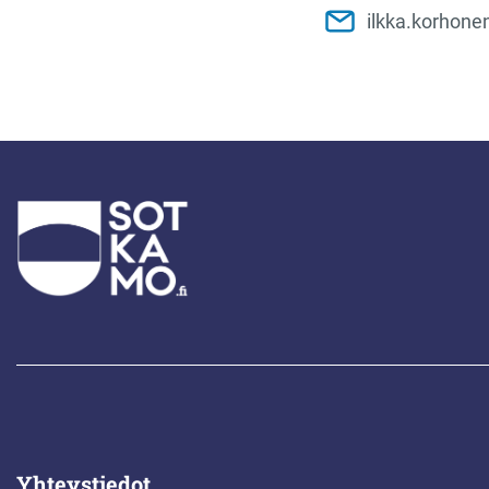
ilkka.korhon
Yhteystiedot