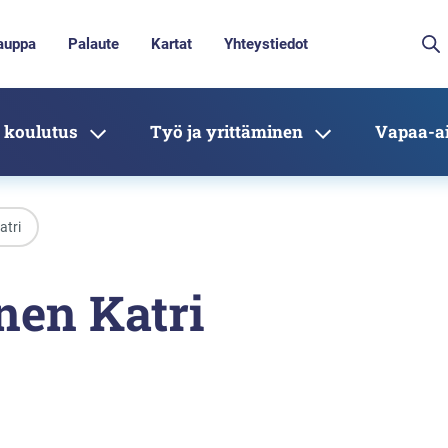
auppa
Palaute
Kartat
Yhteystiedot
 koulutus
Työ ja yrittäminen
Vapaa-ai
atri
nen Katri