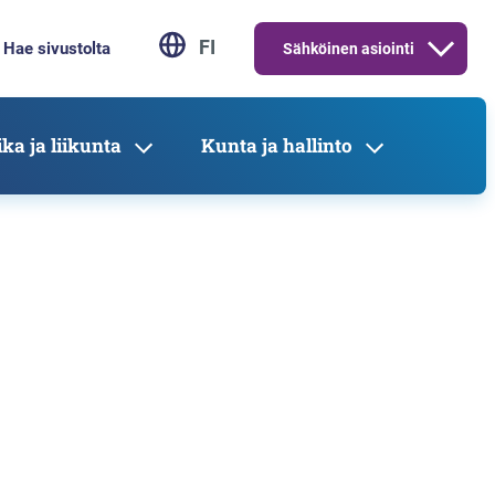
FI
Sähköinen asiointi
ka ja liikunta
Kunta ja hallinto