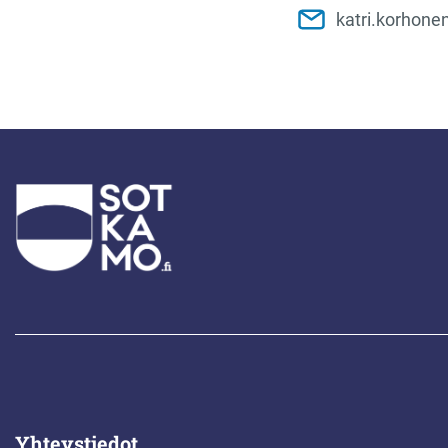
katri.korhone
Yhteystiedot