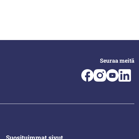
Seuraa meitä
Suosituimmat sivut