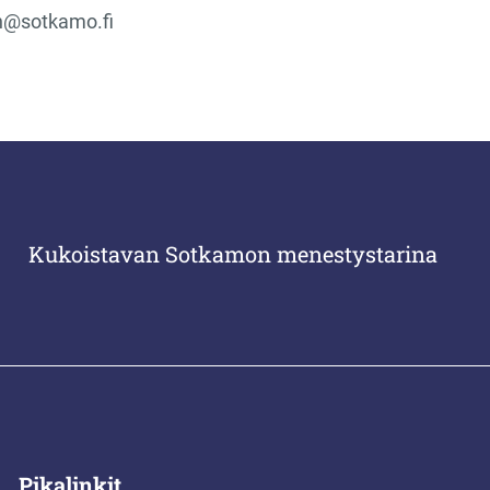
n@sotkamo.fi
Kukoistavan Sotkamon menestystarina
Pikalinkit