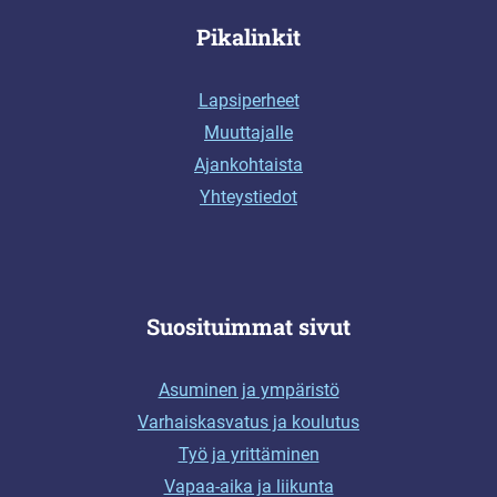
Pikalinkit
Lapsiperheet
Muuttajalle
Ajankohtaista
Yhteystiedot
Suosituimmat sivut
Asuminen ja ympäristö
Varhaiskasvatus ja koulutus
Työ ja yrittäminen
Vapaa-aika ja liikunta