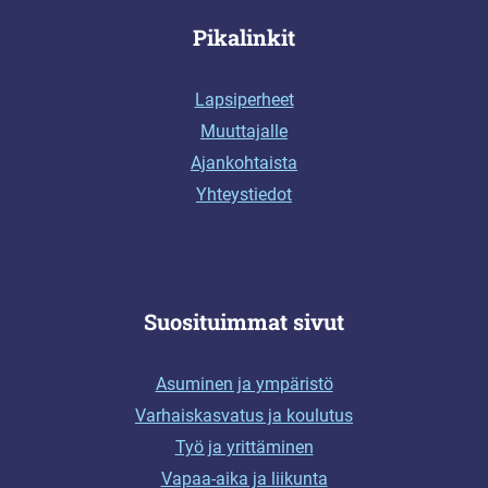
Pikalinkit
Lapsiperheet
Muuttajalle
Ajankohtaista
Yhteystiedot
Suosituimmat sivut
Asuminen ja ympäristö
Varhaiskasvatus ja koulutus
Työ ja yrittäminen
Vapaa-aika ja liikunta