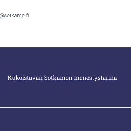
n@sotkamo.fi
Kukoistavan Sotkamon menestystarina