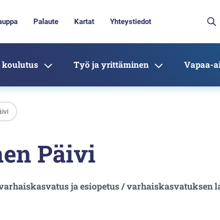
auppa
Palaute
Kartat
Yhteystiedot
 koulutus
Työ ja yrittäminen
Vapaa-ai
ivi
en Päivi
 varhaiskasvatus ja esiopetus / varhaiskasvatuksen l