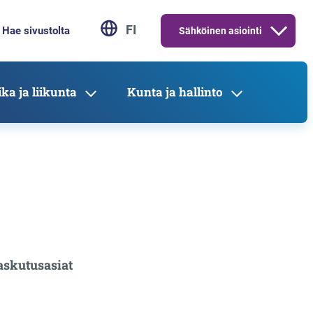
FI
Sähköinen asiointi
ka ja liikunta
Kunta ja hallinto
askutusasiat