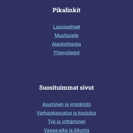
Pikalinkit
Lapsiperheet
Muuttajalle
Ajankohtaista
Yhteystiedot
Suosituimmat sivut
Asuminen ja ympäristö
Varhaiskasvatus ja koulutus
Työ ja yrittäminen
Vapaa-aika ja liikunta