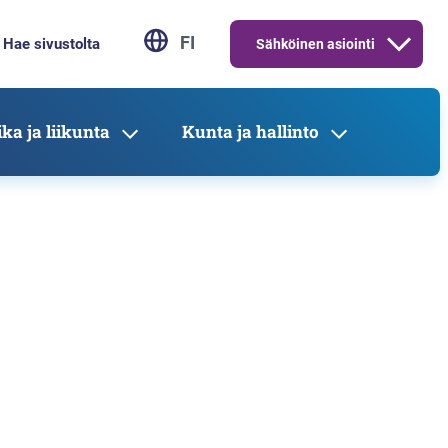
FI
Sähköinen asiointi
ka ja liikunta
Kunta ja hallinto