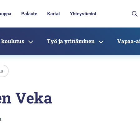
auppa
Palaute
Kartat
Yhteystiedot
 koulutus
Työ ja yrittäminen
Vapaa-ai
ka
en Veka
a