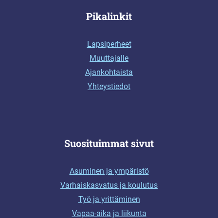
Pikalinkit
Lapsiperheet
Muuttajalle
Ajankohtaista
Yhteystiedot
Suosituimmat sivut
Asuminen ja ympäristö
Varhaiskasvatus ja koulutus
Työ ja yrittäminen
Vapaa-aika ja liikunta