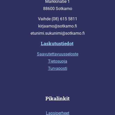
Markkinatie 1
88600 Sotkamo
Vaihde (08) 615 5811
kirjaamo@sotkamo.fi
etunimi.sukunimi@sotkamo.fi
Laskutustiedot
Saavutettavuusseloste
Tietosuoja
Turvaposti
Pikalinkit
Lapsiperheet