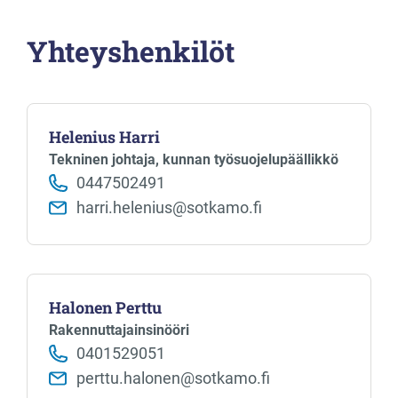
Yhteyshenkilöt
Helenius Harri
Tekninen johtaja, kunnan työsuojelupäällikkö
0447502491
harri.helenius@sotkamo.fi
Halonen Perttu
Rakennuttajainsinööri
0401529051
perttu.halonen@sotkamo.fi