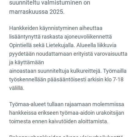
suunniteltu valmistuminen on
marraskuussa 2025.
Hankkeiden käynnistyminen aiheuttaa
lisääntynyttä raskasta ajoneuvoliikennettä
Opintiellä sekä Lietekujalla. Alueella liikkuvia
pyydetään noudattamaan erityistä varovaisuutta
ja käyttämään
ainoastaan suunniteltuja kulkureittejä. Työmailla
työskennellään pääsääntöisesti arkisin klo 7-18
välillä.
Työmaa-alueet tullaan rajaamaan molemmissa
hankkeissa erikseen työmaa-aidoin urakoitsijan
toimesta ennen kaivutöiden aloittamista.