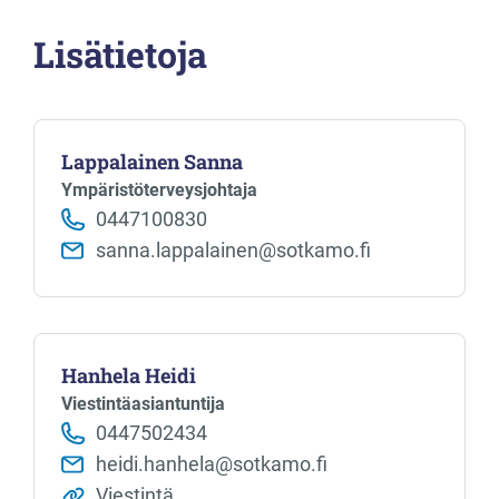
Lisätietoja
Lappalainen Sanna
Ympäristöterveysjohtaja
0447100830
sanna.lappalainen@sotkamo.fi
Hanhela Heidi
Viestintäasiantuntija
0447502434
heidi.hanhela@sotkamo.fi
Viestintä