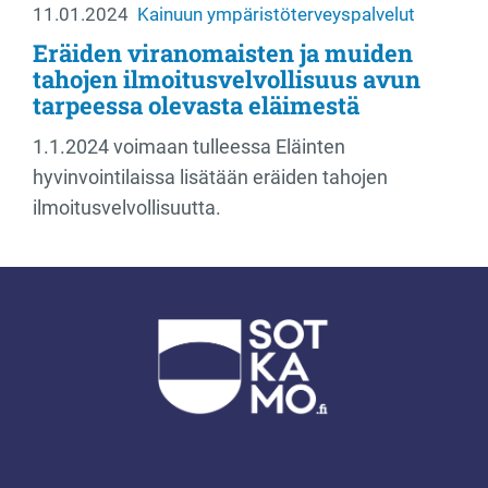
11.01.2024
Kainuun ympäristöterveyspalvelut
Eräiden viranomaisten ja muiden
tahojen ilmoitusvelvollisuus avun
tarpeessa olevasta eläimestä
1.1.2024 voimaan tulleessa Eläinten
hyvinvointilaissa lisätään eräiden tahojen
ilmoitusvelvollisuutta.