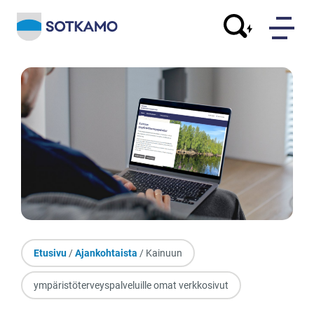
Etusivu
/
Ajankohtaista
/ Kainuun
ympäristöterveyspalveluille omat verkkosivut