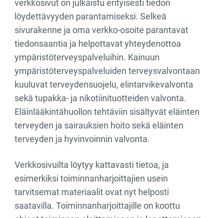
verkkosivut on julkaistu erityisesti tiedon
löydettävyyden parantamiseksi. Selkeä
sivurakenne ja oma verkko-osoite parantavat
tiedonsaantia ja helpottavat yhteydenottoa
ympäristöterveyspalveluihin. Kainuun
ympäristöterveyspalveluiden terveysvalvontaan
kuuluvat terveydensuojelu, elintarvikevalvonta
sekä tupakka- ja nikotiinituotteiden valvonta.
Eläinlääkintähuollon tehtäviin sisältyvät eläinten
terveyden ja sairauksien hoito sekä eläinten
terveyden ja hyvinvoinnin valvonta.
Verkkosivuilta löytyy kattavasti tietoa, ja
esimerkiksi toiminnanharjoittajien usein
tarvitsemat materiaalit ovat nyt helposti
saatavilla. Toiminnanharjoittajille on koottu