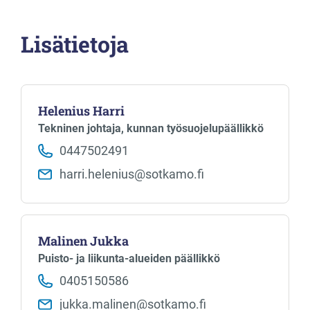
Lisätietoja
Helenius Harri
Tekninen johtaja, kunnan työsuojelupäällikkö
0447502491
harri.helenius​@sotkamo.fi
Malinen Jukka
Puisto- ja liikunta-alueiden päällikkö
0405150586
jukka.malinen​@sotkamo.fi