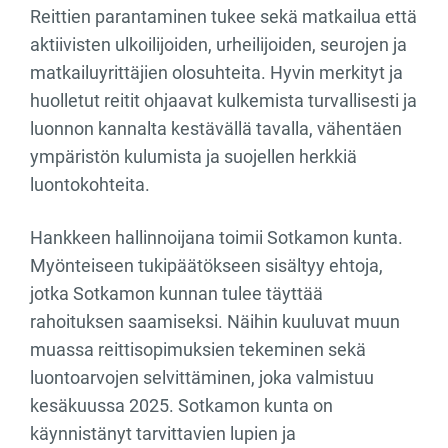
Reittien parantaminen tukee sekä matkailua että
aktiivisten ulkoilijoiden, urheilijoiden, seurojen ja
matkailuyrittäjien olosuhteita. Hyvin merkityt ja
huolletut reitit ohjaavat kulkemista turvallisesti ja
luonnon kannalta kestävällä tavalla, vähentäen
ympäristön kulumista ja suojellen herkkiä
luontokohteita.
Hankkeen hallinnoijana toimii Sotkamon kunta.
Myönteiseen tukipäätökseen sisältyy ehtoja,
jotka Sotkamon kunnan tulee täyttää
rahoituksen saamiseksi. Näihin kuuluvat muun
muassa reittisopimuksien tekeminen sekä
luontoarvojen selvittäminen, joka valmistuu
kesäkuussa 2025. Sotkamon kunta on
käynnistänyt tarvittavien lupien ja