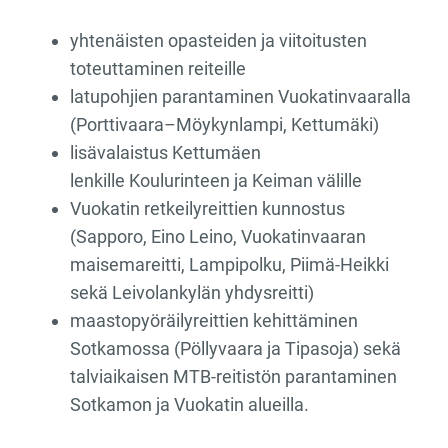
yhtenäisten opasteiden ja viitoitusten
toteuttaminen reiteille
latupohjien parantaminen Vuokatinvaaralla
(Porttivaara–Möykynlampi, Kettumäki)
lisävalaistus Kettumäen
lenkille Koulurinteen ja Keiman välille
Vuokatin retkeilyreittien kunnostus
(Sapporo, Eino Leino, Vuokatinvaaran
maisemareitti, Lampipolku, Piimä-Heikki
sekä Leivolankylän yhdysreitti)
maastopyöräilyreittien kehittäminen
Sotkamossa (Pöllyvaara ja Tipasoja) sekä
talviaikaisen MTB-reitistön parantaminen
Sotkamon ja Vuokatin alueilla.