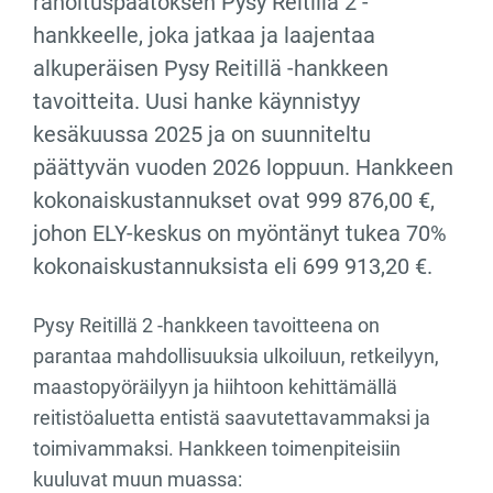
rahoituspäätöksen Pysy Reitillä 2 -
hankkeelle, joka jatkaa ja laajentaa
alkuperäisen Pysy Reitillä -hankkeen
tavoitteita. Uusi hanke käynnistyy
kesäkuussa 2025 ja on suunniteltu
päättyvän vuoden 2026 loppuun. Hankkeen
kokonaiskustannukset ovat 999 876,00 €,
johon ELY-keskus on myöntänyt tukea 70%
kokonaiskustannuksista eli 699 913,20 €.
Pysy Reitillä 2 -hankkeen tavoitteena on
parantaa mahdollisuuksia ulkoiluun, retkeilyyn,
maastopyöräilyyn ja hiihtoon kehittämällä
reitistöaluetta entistä saavutettavammaksi ja
toimivammaksi. Hankkeen toimenpiteisiin
kuuluvat muun muassa: