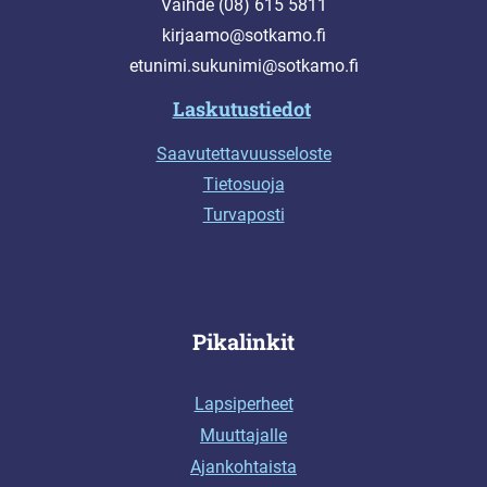
Vaihde (08) 615 5811
kirjaamo@sotkamo.fi
etunimi.sukunimi@sotkamo.fi
Laskutustiedot
Saavutettavuusseloste
Tietosuoja
Turvaposti
Pikalinkit
Lapsiperheet
Muuttajalle
Ajankohtaista