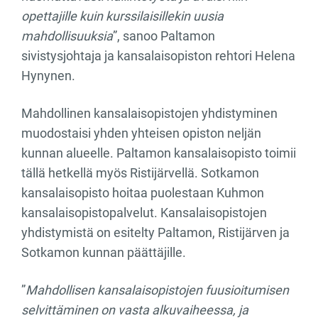
opettajille kuin kurssilaisillekin uusia
mahdollisuuksia
”, sanoo Paltamon
sivistysjohtaja ja kansalaisopiston rehtori Helena
Hynynen.
Mahdollinen kansalaisopistojen yhdistyminen
muodostaisi yhden yhteisen opiston neljän
kunnan alueelle. Paltamon kansalaisopisto toimii
tällä hetkellä myös Ristijärvellä. Sotkamon
kansalaisopisto hoitaa puolestaan Kuhmon
kansalaisopistopalvelut. Kansalaisopistojen
yhdistymistä on esitelty Paltamon, Ristijärven ja
Sotkamon kunnan päättäjille.
”
Mahdollisen kansalaisopistojen fuusioitumisen
selvittäminen on vasta alkuvaiheessa, ja