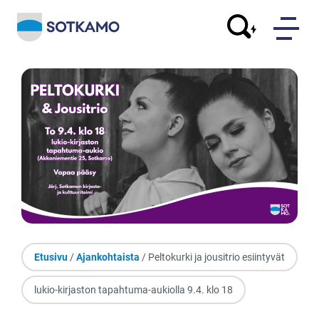
Etusivu
/
Ajankohtaista
/ Peltokurki ja jousitrio esiintyvät
lukio-kirjaston tapahtuma-aukiolla 9.4. klo 18