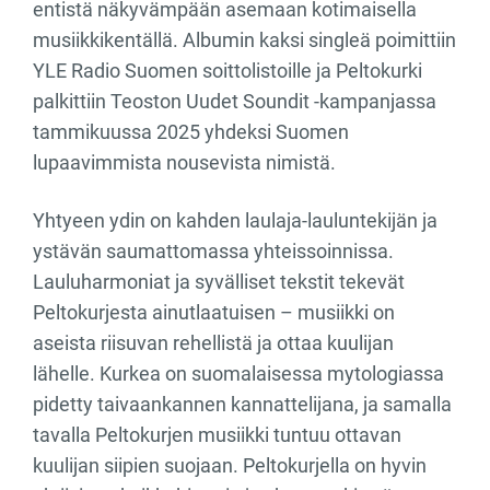
entistä näkyvämpään asemaan kotimaisella
musiikkikentällä. Albumin kaksi singleä poimittiin
YLE Radio Suomen soittolistoille ja Peltokurki
palkittiin Teoston Uudet Soundit -kampanjassa
tammikuussa 2025 yhdeksi Suomen
lupaavimmista nousevista nimistä.
Yhtyeen ydin on kahden laulaja-lauluntekijän ja
ystävän saumattomassa yhteissoinnissa.
Lauluharmoniat ja syvälliset tekstit tekevät
Peltokurjesta ainutlaatuisen – musiikki on
aseista riisuvan rehellistä ja ottaa kuulijan
lähelle. Kurkea on suomalaisessa mytologiassa
pidetty taivaankannen kannattelijana, ja samalla
tavalla Peltokurjen musiikki tuntuu ottavan
kuulijan siipien suojaan. Peltokurjella on hyvin