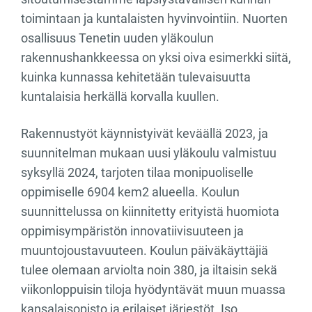
toimintaan ja kuntalaisten hyvinvointiin. Nuorten
osallisuus Tenetin uuden yläkoulun
rakennushankkeessa on yksi oiva esimerkki siitä,
kuinka kunnassa kehitetään tulevaisuutta
kuntalaisia herkällä korvalla kuullen.
Rakennustyöt käynnistyivät keväällä 2023, ja
suunnitelman mukaan uusi yläkoulu valmistuu
syksyllä 2024, tarjoten tilaa monipuoliselle
oppimiselle 6904 kem2 alueella. Koulun
suunnittelussa on kiinnitetty erityistä huomiota
oppimisympäristön innovatiivisuuteen ja
muuntojoustavuuteen. Koulun päiväkäyttäjiä
tulee olemaan arviolta noin 380, ja iltaisin sekä
viikonloppuisin tiloja hyödyntävät muun muassa
kansalaisopisto ja erilaiset järjestöt. Iso