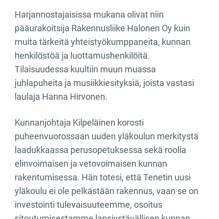
Harjannostajaisissa mukana olivat niin
pääurakoitsija Rakennusliike Halonen Oy kuin
muita tärkeitä yhteistyökumppaneita, kunnan
henkilöstöä ja luottamushenkilöitä.
Tilaisuudessa kuultiin muun muassa
juhlapuheita ja musiikkiesityksiä, joista vastasi
laulaja Hanna Hirvonen.
Kunnanjohtaja Kilpeläinen korosti
puheenvuorossaan uuden yläkoulun merkitystä
laadukkaassa perusopetuksessa sekä roolia
elinvoimaisen ja vetovoimaisen kunnan
rakentumisessa. Hän totesi, että Tenetin uusi
yläkoulu ei ole pelkästään rakennus, vaan se on
investointi tulevaisuuteemme, osoitus
sitoutumisestamme lapsiystävällisen kunnan