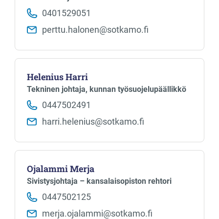
0401529051
perttu.halonen​@sotkamo.fi
Helenius Harri
Tekninen johtaja, kunnan työsuojelupäällikkö
0447502491
harri.helenius​@sotkamo.fi
Ojalammi Merja
Sivistysjohtaja – kansalaisopiston rehtori
0447502125
merja.ojalammi​@sotkamo.fi