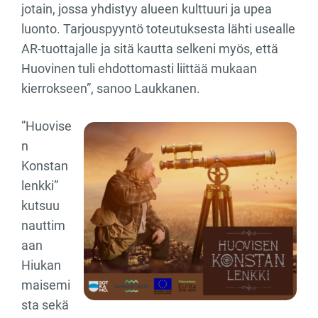
jotain, jossa yhdistyy alueen kulttuuri ja upea
luonto. Tarjouspyyntö toteutuksesta lähti usealle
AR-tuottajalle ja sitä kautta selkeni myös, että
Huovinen tuli ehdottomasti liittää mukaan
kierrokseen”, sanoo Laukkanen.
”Huovise
n
Konstan
lenkki”
kutsuu
nauttim
aan
Hiukan
maisemi
sta sekä