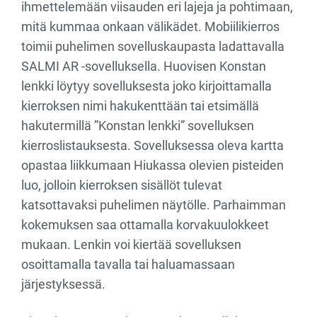
ihmettelemään viisauden eri lajeja ja pohtimaan,
mitä kummaa onkaan välikädet. Mobiilikierros
toimii puhelimen sovelluskaupasta ladattavalla
SALMI AR -sovelluksella. Huovisen Konstan
lenkki löytyy sovelluksesta joko kirjoittamalla
kierroksen nimi hakukenttään tai etsimällä
hakutermillä ”Konstan lenkki” sovelluksen
kierroslistauksesta. Sovelluksessa oleva kartta
opastaa liikkumaan Hiukassa olevien pisteiden
luo, jolloin kierroksen sisällöt tulevat
katsottavaksi puhelimen näytölle. Parhaimman
kokemuksen saa ottamalla korvakuulokkeet
mukaan. Lenkin voi kiertää sovelluksen
osoittamalla tavalla tai haluamassaan
järjestyksessä.