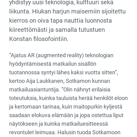
yhdistyy uusi teknologia, kulttuuri sekä
liikunta. Hiukan harjun maisemiin sijoitettu
kierros on oiva tapa nauttia luonnosta
kiireettömästi ja samalla tutustuen
Konstan filosofointiin.
”Ajatus AR (augmented reality) teknologian
hyödyntämisestä matkailun sisällön
tuotannossa syntyi lähes kaksi vuotta sitten”,
kertoo Aija Laukkanen, Sotkamon kunnan
matkailuasiantuntija. ”Olin nähnyt erilaisia
toteutuksia, kuinka tauluista herää henkilöt eloon
ja kertomaan tarinaa, kuin maitopurkin kyljestä
saadaan elokuva elämään ja jopa ostettua liput
näytökseen ja kuinka matkailuesitteessä
revontulet leimuaa. Halusin tuoda Sotkamoon