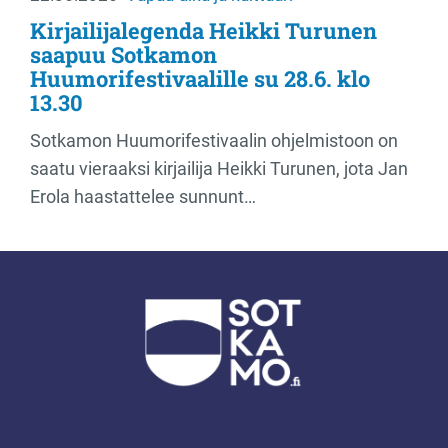
Kirjailijalegenda Heikki Turunen
saapuu Sotkamon
Huumorifestivaalille su 28.6. klo
13.30
Sotkamon Huumorifestivaalin ohjelmistoon on
saatu vieraaksi kirjailija Heikki Turunen, jota Jan
Erola haastattelee sunnunt…