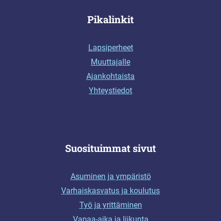
Pikalinkit
Lapsiperheet
Muuttajalle
Ajankohtaista
Yhteystiedot
Suosituimmat sivut
Asuminen ja ympäristö
Varhaiskasvatus ja koulutus
Työ ja yrittäminen
Vapaa-aika ja liikunta