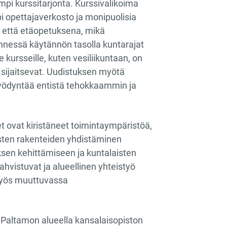
pi kurssitarjonta. Kurssivalikoima
pi opettajaverkosto ja monipuolisia
na että etäopetuksena, mikä
ennessä käytännön tasolla kuntarajat
e kursseille, kuten vesiliikuntaan, on
 sijaitsevat. Uudistuksen myötä
hyödyntää entistä tehokkaammin ja
t ovat kiristäneet toimintaympäristöä,
listen rakenteiden yhdistäminen
ksen kehittämiseen ja kuntalaisten
hvistuvat ja alueellinen yhteistyö
 myös muuttuvassa
 Paltamon alueella kansalaisopiston