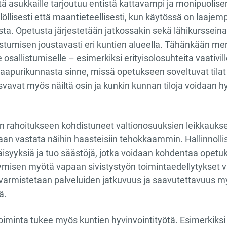
 asukkaille tarjoutuu entistä kattavampi ja monipuolisem
löllisesti että maantieteellisesti, kun käytössä on laajem
ista. Opetusta järjestetään jatkossakin sekä lähikurssei
istumisen joustavasti eri kuntien alueella. Tähänkään m
e osallistumiselle – esimerkiksi erityisolosuhteita vaativill
naapurikunnasta sinne, missä opetukseen soveltuvat tilat
vavat myös näiltä osin ja kunkin kunnan tiloja voidaan 
.
n rahoitukseen kohdistuneet valtionosuuksien leikkaukse
idaan vastata näihin haasteisiin tehokkaammin. Hallinnol
isyyksiä ja tuo säästöjä, jotka voidaan kohdentaa opetu
tymisen myötä vapaan sivistystyön toimintaedellytykset va
a varmistetaan palveluiden jatkuvuus ja saavutettavuus
ä.
oiminta tukee myös kuntien hyvinvointityötä. Esimerkiksi