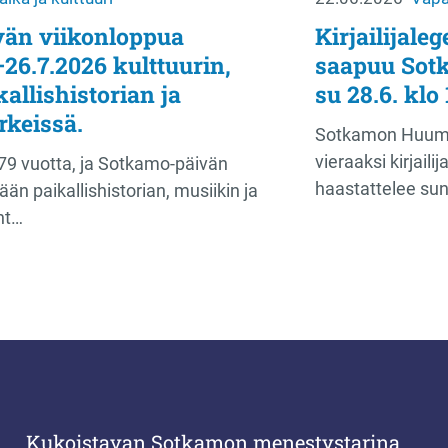
än viikonloppua
Kirjailijal
–26.7.2026 kulttuurin,
saapuu Sotk
allishistorian ja
su 28.6. klo 
rkeissä.
Sotkamon Huumor
vieraaksi kirjaili
79 vuotta, ja Sotkamo-päivän
haastattelee su
ään paikallishistorian, musiikin ja
ht…
Kukoistavan Sotkamon menestystarina