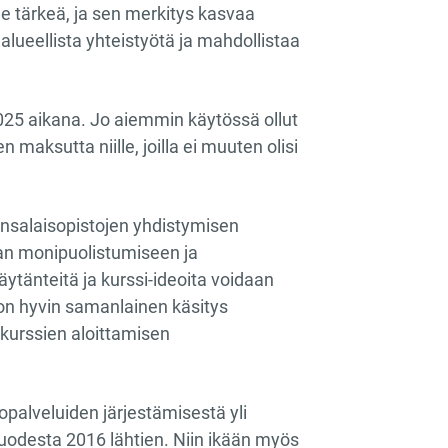
lle tärkeä, ja sen merkitys kasvaa
alueellista yhteistyötä ja mahdollistaa
25 aikana. Jo aiemmin käytössä ollut
maksutta niille, joilla ei muuten olisi
nsalaisopistojen yhdistymisen
nan monipuolistumiseen ja
tänteitä ja kurssi-ideoita voidaan
on hyvin samanlainen käsitys
 kurssien aloittamisen
palveluiden järjestämisestä yli
uodesta 2016 lähtien. Niin ikään myös