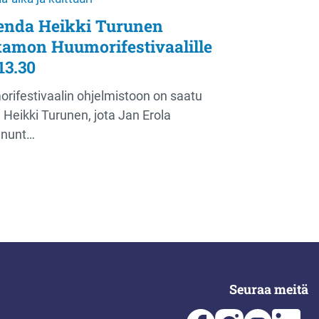
egenda Heikki Turunen
amon Huumorifestivaalille
13.30
ifestivaalin ohjelmistoon on saatu
ja Heikki Turunen, jota Jan Erola
nnunt…
Seuraa meitä