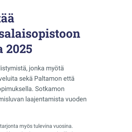
tää
alaisopistoon
a 2025
istymistä, jonka myötä
veluita sekä Paltamon että
 sopimuksella. Sotkamon
tämisluvan laajentamista vuoden
tarjonta myös tulevina vuosina.