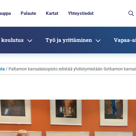
auppa
Palaute
Kartat
Yhteystiedot
 koulutus
Työ ja yrittäminen
Vapaa-ai
sta
/ Paltamon kansalaisopisto edistää yhdistymistään Sotkamon kansala