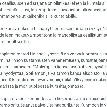
ja osallisuuden edistäjänä on ollut keskeinen ja kuntalaisi
isestään. Uusi, laajempi kansalaisopistomalli vahvistaa 
mat palvelut kaikenikäisille kuntalaisille.
een kurssimaksuja tullaan yhdenmukaistamaan syksyn 20
edelleen maksuvaihtoehtona ja mahdollistaa osallistumisen 
ta mahdollisuutta.
opiston rehtori Helena Hynysellä on vahva luottamus ka
sim. hallinnon kustannusten vähenemiseen, kurssitarjon
ajien saamiseen: ”Molempien kansalaisopistojen hyviä käy
 hyödyntää. Sotkamon ja Paltamon kansalaisopistoilla 
sestä kuntalaisten hyvinvointiin, mikä näkyy esimerkiksi
äärissä ja monipuolisessa kurssitarjonnassa.”
opistolla on jo entuudestaan kokemusta kansalaisopisto
kamo on tuottanut palveluita naapurikunta Kuhmoon jo v