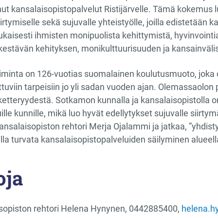
ut kansalaisopistopalvelut Ristijärvelle. Tämä kokemus
iirtymiselle sekä sujuvalle yhteistyölle, joilla edistetään
mukaisesti ihmisten monipuolista kehittymistä, hyvinvoint
estävän kehityksen, monikulttuurisuuden ja kansainväl
iminta on 126-vuotias suomalainen koulutusmuoto, joka 
uviin tarpeisiin jo yli sadan vuoden ajan. Olemassaolon 
ketteryydestä. Sotkamon kunnalla ja kansalaisopistolla
lle kunnille, mikä luo hyvät edellytykset sujuvalle siirt
salaisopiston rehtori Merja Ojalammi ja jatkaa, ”yhdi
lla turvata kansalaisopistopalveluiden säilyminen alueell
oja
sopiston rehtori Helena Hynynen, 0442885400,
helena.h