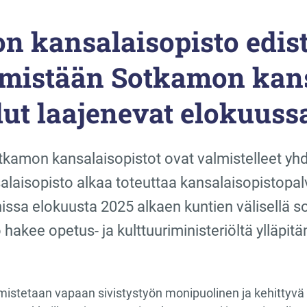
n kansalaisopisto edis
mistään Sotkamon kans
lut laajenevat elokuuss
kamon kansalaisopistot ovat valmistelleet yhd
aisopisto alkaa toteuttaa kansalaisopistopal
nissa elokuusta 2025 alkaen kuntien välisellä
 hakee opetus- ja kulttuuriministeriöltä ylläpi
mistetaan vapaan sivistystyön monipuolinen ja kehittyvä 