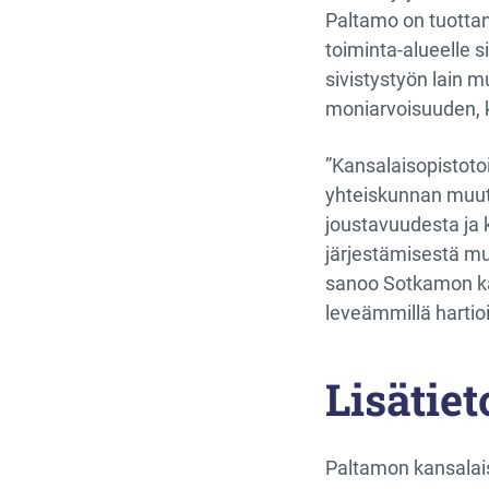
Paltamo on tuottan
toiminta-alueelle s
sivistystyön lain 
moniarvoisuuden, k
”Kansalaisopistoto
yhteiskunnan muutt
joustavuudesta ja 
järjestämisestä mui
sanoo Sotkamon kan
leveämmillä hartioi
Lisätiet
Paltamon kansalai