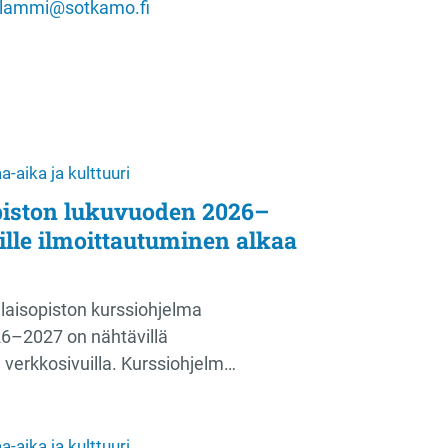
alammi@sotkamo.fi
-aika ja kulttuuri
piston lukuvuoden 2026–
ille ilmoittautuminen alkaa
aisopiston kurssiohjelma
26–2027 on nähtävillä
 verkkosivuilla. Kurssiohjelm…
-aika ja kulttuuri