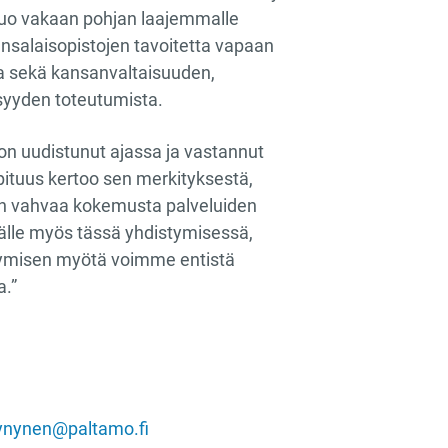
 luo vakaan pohjan laajemmalle
 kansalaisopistojen tavoitetta vapaan
ia sekä kansanvaltaisuuden,
isyyden toteutumista.
on uudistunut ajassa ja vastannut
pituus kertoo sen merkityksestä,
 on vahvaa kokemusta palveluiden
ymälle myös tässä yhdistymisessä,
stymisen myötä voimme entistä
a.”
ynynen@paltamo.fi