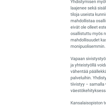
Yhdistymisen myötä
laajenee sekä sisäl
tiloja useista kunn
mahdollistaa osall
eivät ole olleet est
osallistuttu myös 
mahdollisuudet kas
monipuolisemmin
Vapaan sivistystyö
ja yhteistyöllä vo
vähentää päällekkä
palveluihin. Yhdis
tiivistyy – samall
väestökehityksess
Kansalaisopiston t