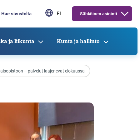
FI
Sähköinen asiointi
ka ja liikunta
Kunta ja hallinto
isopistoon – palvelut laajenevat elokuussa