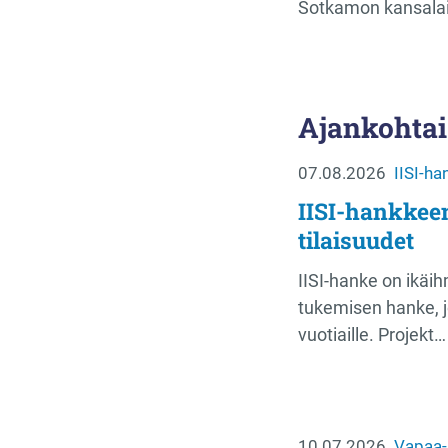
Sotkamon kansalai
Ajankohtai
07.08.2026
IISI-ha
IISI-hankkee
tilaisuudet
IISI-hanke on ikäih
tukemisen hanke, j
vuotiaille. Projekt…
10.07.2026
Vapaa-a