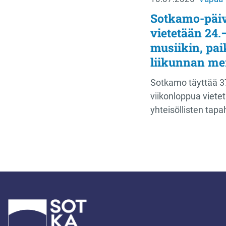
Sotkamo-päiv
vietetään 24.
musiikin, paik
liikunnan me
Sotkamo täyttää 3
viikonloppua vietet
yhteisöllisten tapa