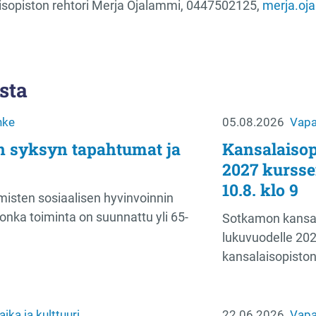
sopiston rehtori Merja Ojalammi, 0447502125,
merja.oj
sta
nke
05.08.2026
Vapaa
n syksyn tapahtumat ja
Kansalaiso
2027 kursse
10.8. klo 9
misten sosiaalisen hyvinvoinnin
onka toiminta on suunnattu yli 65-
Sotkamon kansal
lukuvuodelle 20
kansalaisopiston
ika ja kulttuuri
22.06.2026
Vapaa