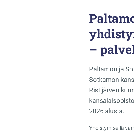
Paltamo
yhdisty
– palve
Paltamon ja Sot
Sotkamon kansal
Ristijärven kun
kansalaisopisto
2026 alusta.
Yhdistymisellä var