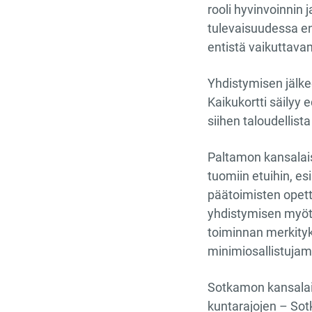
rooli hyvinvoinnin 
tulevaisuudessa ent
entistä vaikuttavam
Yhdistymisen jälk
Kaikukortti säilyy 
siihen taloudellis
Paltamon kansalais
tuomiin etuihin, e
päätoimisten opett
yhdistymisen myötä
toiminnan merkityk
minimiosallistujam
Sotkamon kansalais
kuntarajojen – Sot