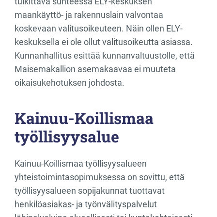
tulkittava suhteessa ELY-keskuksen
maankäyttö- ja rakennuslain valvontaa
koskevaan valitusoikeuteen. Näin ollen ELY-
keskuksella ei ole ollut valitusoikeutta asiassa.
Kunnanhallitus esittää kunnanvaltuustolle, että
Maisemakallion asemakaavaa ei muuteta
oikaisukehotuksen johdosta.
Kainuu-Koillismaa
työllisyysalue
Kainuu-Koillismaa työllisyysalueen
yhteistoimintasopimuksessa on sovittu, että
työllisyysalueen sopijakunnat tuottavat
henkilöasiakas- ja työnvälityspalvelut