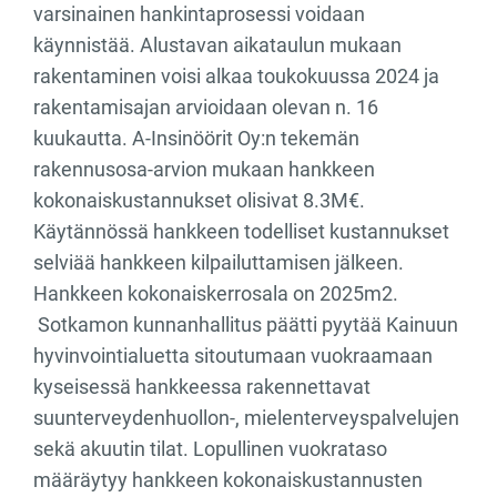
varsinainen hankintaprosessi voidaan
käynnistää. Alustavan aikataulun mukaan
rakentaminen voisi alkaa toukokuussa 2024 ja
rakentamisajan arvioidaan olevan n. 16
kuukautta. A-Insinöörit Oy:n tekemän
rakennusosa-arvion mukaan hankkeen
kokonaiskustannukset olisivat 8.3M€.
Käytännössä hankkeen todelliset kustannukset
selviää hankkeen kilpailuttamisen jälkeen.
Hankkeen kokonaiskerrosala on 2025m2.
Sotkamon kunnanhallitus päätti pyytää Kainuun
hyvinvointialuetta sitoutumaan vuokraamaan
kyseisessä hankkeessa rakennettavat
suunterveydenhuollon-, mielenterveyspalvelujen
sekä akuutin tilat. Lopullinen vuokrataso
määräytyy hankkeen kokonaiskustannusten