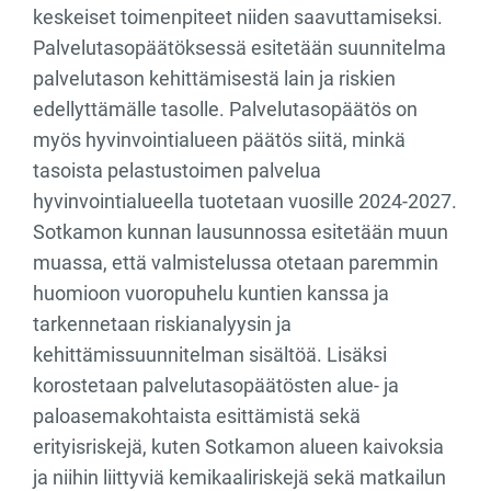
keskeiset toimenpiteet niiden saavuttamiseksi.
Palvelutasopäätöksessä esitetään suunnitelma
palvelutason kehittämisestä lain ja riskien
edellyttämälle tasolle. Palvelutasopäätös on
myös hyvinvointialueen päätös siitä, minkä
tasoista pelastustoimen palvelua
hyvinvointialueella tuotetaan vuosille 2024-2027.
Sotkamon kunnan lausunnossa esitetään muun
muassa, että valmistelussa otetaan paremmin
huomioon vuoropuhelu kuntien kanssa ja
tarkennetaan riskianalyysin ja
kehittämissuunnitelman sisältöä. Lisäksi
korostetaan palvelutasopäätösten alue- ja
paloasemakohtaista esittämistä sekä
erityisriskejä, kuten Sotkamon alueen kaivoksia
ja niihin liittyviä kemikaaliriskejä sekä matkailun