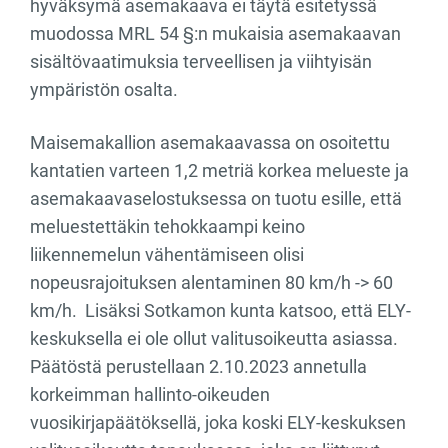
hyväksymä asemakaava ei täytä esitetyssä
muodossa MRL 54 §:n mukaisia asemakaavan
sisältövaatimuksia terveellisen ja viihtyisän
ympäristön osalta.
Maisemakallion asemakaavassa on osoitettu
kantatien varteen 1,2 metriä korkea melueste ja
asemakaavaselostuksessa on tuotu esille, että
meluestettäkin tehokkaampi keino
liikennemelun vähentämiseen olisi
nopeusrajoituksen alentaminen 80 km/h -> 60
km/h. Lisäksi Sotkamon kunta katsoo, että ELY-
keskuksella ei ole ollut valitusoikeutta asiassa.
Päätöstä perustellaan 2.10.2023 annetulla
korkeimman hallinto-oikeuden
vuosikirjapäätöksellä, joka koski ELY-keskuksen