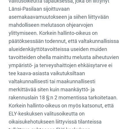
valitusoikeutta tapauksessa, joka on liittynyt
Länsi-Pasilaan sijoittuvaan
asemakaavamuutokseen ja siihen liittyvään
mahdolliseen melutason ohjearvojen
ylittymiseen. Korkein hallinto-oikeus on
päätöksessään todennut, että valtakunnallisissa
alueidenkäyttötavoitteissa useiden muiden
tavoitteiden ohella mainittu melusta aiheutuvien
ympäristö- ja terveyshaittojen ehkäisytarve ei
tee kaava-asiasta vaikutuksiltaan
valtakunnallisesti tai maakunnallisesti
merkittävää siten kuin maankäyttö- ja
rakennuslain 18 §:n 2 momentissa tarkoitetaan.
Korkein hallinto-oikeus on myös katsonut, että
ELY-keskuksen valitusoikeutta on
oikaisukehotukseen liittyvissä tilanteissa