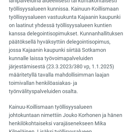
lähipalveluina alueellisesti tai kuntakohtaisesti
työllisyysalueen kunnissa. Kainuun-Koillismaan
työllisyysalueen vastuukunta Kajaanin kaupunki
on laatinut yhdessä työllisyysalueen kuntien
kanssa delegointisopimukset. Kunnanhallituksen
päätöksellä hyväksyttiin delegointisopimus,
jossa Kajaanin kaupunki siirtää Sotkamon
kunnalle laissa työvoimapalveluiden
järjestämisestä (23.3.2023/380 vp, 1.1.2025)
määritetyllä tavalla mahdollisimman laajan
toimivallan henkilöasiakas- ja
työnvälityspalveluiden osalta.
Kainuu-Koillismaan työllisyysalueen
johtokuntaan nimettiin Jouko Korhonen ja hänen
henkilökohtaiseksi varajäsenekseen Mika
Kilpeläinen. Lisäksi työllisyysalueen