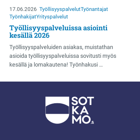
17.06.2026
Työllisyyspalvelut
Työnantajat
Työnhakijat
Yrityspalvelut
Työllisyyspalveluissa asiointi
kesällä 2026
Työllisyyspalveluiden asiakas, muistathan
asioida työllisyyspalveluissa sovitusti myös
kesällä ja lomakautena! Työnhakusi …