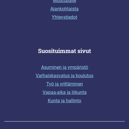
Muuttajalle
Ajankohtaista
Yhteystiedot
Suosituimmat sivut
Asuminen ja ympäristö
Varhaiskasvatus ja koulutus
Työ ja yrittäminen
Vapaa-aika ja liikunta
Kunta ja hallinto