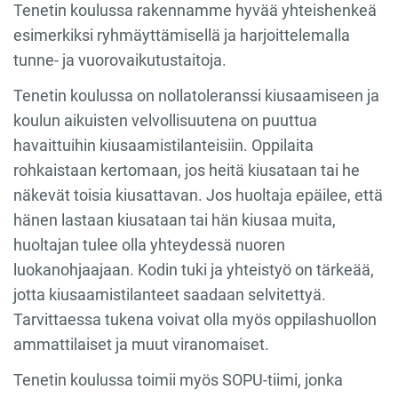
Tenetin koulussa rakennamme hyvää yhteishenkeä
esimerkiksi ryhmäyttämisellä ja harjoittelemalla
tunne- ja vuorovaikutustaitoja.
Tenetin koulussa on nollatoleranssi kiusaamiseen ja
koulun aikuisten velvollisuutena on puuttua
havaittuihin kiusaamistilanteisiin. Oppilaita
rohkaistaan kertomaan, jos heitä kiusataan tai he
näkevät toisia kiusattavan. Jos huoltaja epäilee, että
hänen lastaan kiusataan tai hän kiusaa muita,
huoltajan tulee olla yhteydessä nuoren
luokanohjaajaan. Kodin tuki ja yhteistyö on tärkeää,
jotta kiusaamistilanteet saadaan selvitettyä.
Tarvittaessa tukena voivat olla myös oppilashuollon
ammattilaiset ja muut viranomaiset.
Tenetin koulussa toimii myös SOPU-tiimi, jonka