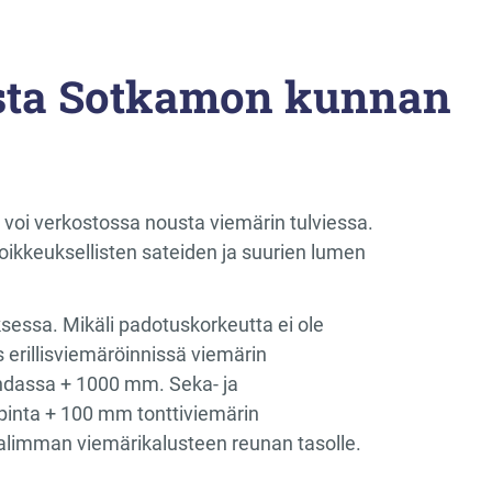
sta Sotkamon kunnan
 voi verkostossa nousta viemärin tulviessa.
poikkeuksellisten sateiden ja suurien lumen
ksessa. Mikäli padotuskorkeutta ei ole
 erillisviemäröinnissä viemärin
ohdassa + 1000 mm. Seka- ja
pinta + 100 mm tonttiviemärin
alimman viemärikalusteen reunan tasolle.