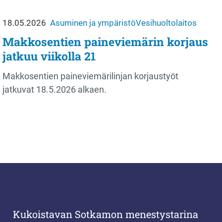
18.05.2026
Asuminen ja ympäristö
Vesihuoltolaitos
Makkosentien paineviemärin korjaus
jatkuu viikolla 21
Makkosentien paineviemärilinjan korjaustyöt
jatkuvat 18.5.2026 alkaen.
Kukoistavan Sotkamon menestystarina