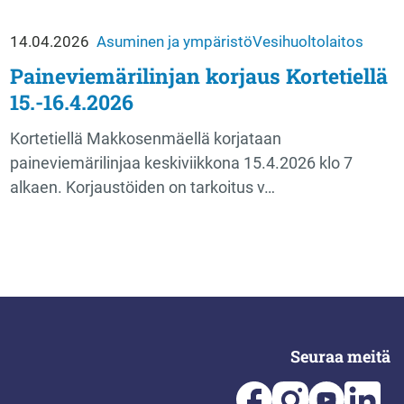
14.04.2026
Asuminen ja ympäristö
Vesihuoltolaitos
Paineviemärilinjan korjaus Kortetiellä
15.-16.4.2026
Kortetiellä Makkosenmäellä korjataan
paineviemärilinjaa keskiviikkona 15.4.2026 klo 7
alkaen. Korjaustöiden on tarkoitus v…
Seuraa meitä