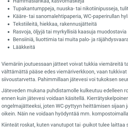
Hammaslankaa, kasvomaskeja
Tupakantumppeja, nuuska- tai nikotiinipusseja, tuli
Kääre- tai sanomalehtipaperia, WC-paperirullan hyl
Tekstiileitä, hiekkaa, rakennusjätteitä
Rasvoja, öljyjä tai myrkyllisiä kaasuja muodostavia 
Bensiiniä, liuottimia tai muita palo- ja räjähdysvaar
Lääkkeitä
Viemäriin joutuessaan jätteet voivat tukkia viemäreitä t
välttämättä pääse edes viemäriverkkoon, vaan tukkivat t
siivoustarvetta. Pahimmillaan jätevesi voi tukoksen seura
Jäteveden mukana puhdistamolle kulkeutuu edelleen rosk
ennen kuin jätevesi voidaan käsitellä. Kierrätyskelpoin
ongelmajätteeksi, joten WC-pyttyyn heittämisen sijaan jä
oikein. Näin ne voidaan hyödyntää mm. kompostoimalla 
Kiinteät roskat, kuten vanutupot tai -puikot tulee laitta