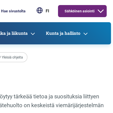
FI
Sähköinen asiointi
ka ja liikunta
Kunta ja hallinto
/ Yleisiä ohjeita
ytyy tärkeää tietoa ja suosituksia liittyen
jätehuolto on keskeistä viemärijärjestelmän