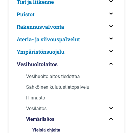
Tiet ja liikenne
Puistot
Rakennusvalvonta
Ateria- ja siivouspalvelut
Ympäristönsuojelu
Vesihuoltolaitos
Vesihuoltolaitos tiedottaa
Sähköinen kulutustietopalvelu
Hinnasto
Vesilaitos
Viemärilaitos
Yleisiä ohjeita