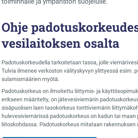
toiminnalle ja ympäristön suojelulle.
Ohje padotuskorkeude
vesilaitoksen osalta
Padotuskorkeudella tarkoitetaan tasoa, jolle viemärivesi
Tulvia ilmenee verkoston välityskyvyn ylittyessä esim. 
sulamismäärien myötä.
Padotuskorkeus on ilmoitettu liittymis- ja käyttösopimu
erikseen määritelty, on jätevesiviemärin padotuskorkeus
sisäpuolisen laen tasokorkeus tonttiviemärin liittymäk
hulevesiviemärissä padotuskorkeus on kadun tai maan 
liitoskohdassa. Padotuskorkeus mitataan rakennuksen 