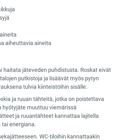
tikkuja
syjä
aineita
aa aiheuttavia aineita
ai haitata jäteveden puhdistusta. Roskat eivät
alojen putkistoja ja lisäävät myös pytyn
uksena tulvia kiinteistöihin sisälle.
ia ja ruuan tähteitä, jotka on poistettava
en hyötyjäte muuttuu viemärissä
tteet ja ruuantähteet kannattaa lajitella
tai energiana.
a sekajätteeseen. WC-tiloihin kannattaakin