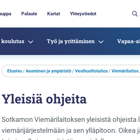
auppa
Palaute
Kartat
Yhteystiedot
 koulutus
Työ ja yrittäminen
Vapaa-ai
Etusivu
/
Asuminen ja ympäristö
/
Vesihuoltolaitos
/
Viemärilaitos
Yleisiä ohjeita
Sotkamon Viemärilaitoksen yleisistä ohjeista lö
viemärijärjestelmään ja sen ylläpitoon. Oikea 