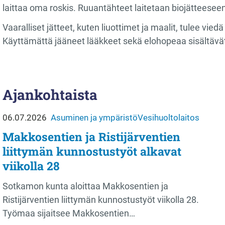
laittaa oma roskis. Ruuantähteet laitetaan biojätteesee
Vaaralliset jätteet, kuten liuottimet ja maalit, tulee viedä
Käyttämättä jääneet lääkkeet sekä elohopeaa sisältävät
Ajankohtaista
06.07.2026
Asuminen ja ympäristö
Vesihuoltolaitos
Makkosentien ja Ristijärventien
liittymän kunnostustyöt alkavat
viikolla 28
Sotkamon kunta aloittaa Makkosentien ja
Ristijärventien liittymän kunnostustyöt viikolla 28.
Työmaa sijaitsee Makkosentien…