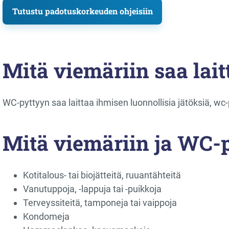
Tutustu padotuskorkeuden ohjeisiin
Mitä viemäriin saa lait
WC-pyttyyn saa laittaa ihmisen luonnollisia jätöksiä, wc-
Mitä viemäriin ja WC-p
Kotitalous- tai biojätteitä, ruuantähteitä
Vanutuppoja, -lappuja tai -puikkoja
Terveyssiteitä, tamponeja tai vaippoja
Kondomeja