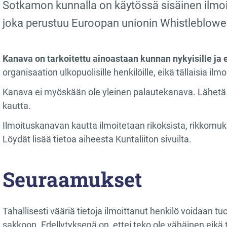
Sotkamon kunnalla on käytössä sisäinen ilmoi
joka perustuu Euroopan unionin Whistleblower-d
Kanava on tarkoitettu ainoastaan kunnan nykyisille ja en
organisaation ulkopuolisille henkilöille, eikä tällaisia ilm
Kanava ei myöskään ole yleinen palautekanava. Lähetä
kautta.
Ilmoituskanavan kautta ilmoitetaan rikoksista, rikkomuks
Löydät lisää tietoa aiheesta Kuntaliiton sivuilta.
Seuraamukset
Tahallisesti vääriä tietoja ilmoittanut henkilö voidaan t
sakkoon. Edellytyksenä on, ettei teko ole vähäinen e