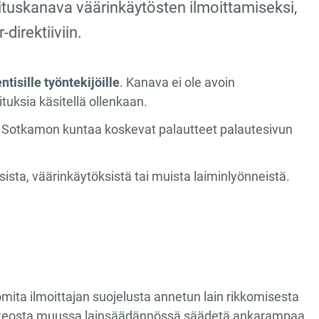
tuskanava väärinkäytösten ilmoittamiseksi,
irektiiviin.
tisille työntekijöille
. Kanava ei ole avoin
oituksia käsitellä ollenkaan.
 Sotkamon kuntaa koskevat palautteet palautesivun
ista, väärinkäytöksistä tai muista laiminlyönneistä.
uomita ilmoittajan suojelusta annetun lain rikkomisesta
ikä teosta muussa lainsäädännössä säädetä ankarampaa