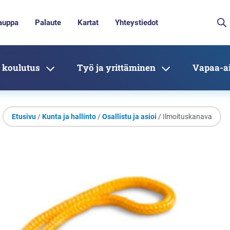
auppa
Palaute
Kartat
Yhteystiedot
 koulutus
Työ ja yrittäminen
Vapaa-ai
Etusivu
/
Kunta ja hallinto
/
Osallistu ja asioi
/ Ilmoituskanava