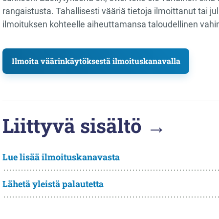
rangaistusta. Tahallisesti vääriä tietoja ilmoittanut tai 
ilmoituksen kohteelle aiheuttamansa taloudellinen vahi
Ilmoita väärinkäytöksestä ilmoituskanavalla
Liittyvä sisältö →
Lue lisää ilmoituskanavasta
Lähetä yleistä palautetta