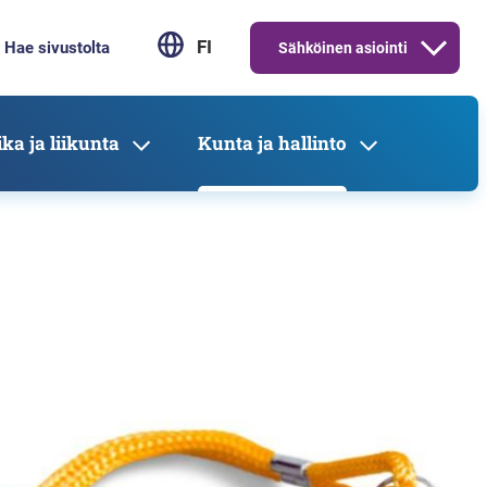
FI
Sähköinen asiointi
ka ja liikunta
Kunta ja hallinto