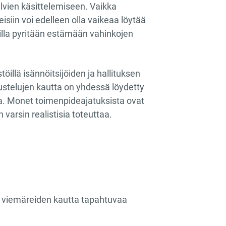
tulvien käsittelemiseen. Vaikka
isiin voi edelleen olla vaikeaa löytää
oilla pyritään estämään vahinkojen
öillä isännöitsijöiden ja hallituksen
kustelujen kautta on yhdessä löydetty
aa. Monet toimenpideajatuksista ovat
n varsin realistisia toteuttaa.
ai viemäreiden kautta tapahtuvaa