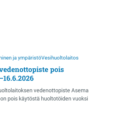
inen ja ympäristö
Vesihuoltolaitos
vedenottopiste pois
–16.6.2026
oltolaitoksen vedenottopiste Asema
on pois käytöstä huoltotöiden vuoksi