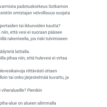
a, varmista padotuskorkeus Sotkamon
teistön omistajan velvollisuus suojata
 portaiden tai ikkunoiden kautta?
 niin, että vesi ei suoraan pääsee
illä rakenteella, jos riski tulvimiseen
ilytetä lattialla.
 pihaa niin, että hulevesi ei virtaa
levesikaivoja riittävästi ottaen
in tai onko järjestelmää kuvattu, ja
viheralueille? Pienikin
.
 piha-alue on alueen alimmalla