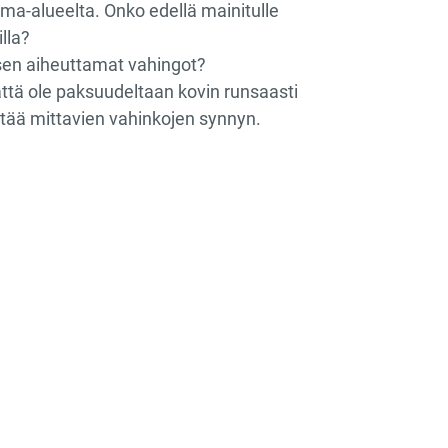
luma-alueelta. Onko edellä mainitulle
lla?
isen aiheuttamat vahingot?
mättä ole paksuudeltaan kovin runsaasti
stää mittavien vahinkojen synnyn.