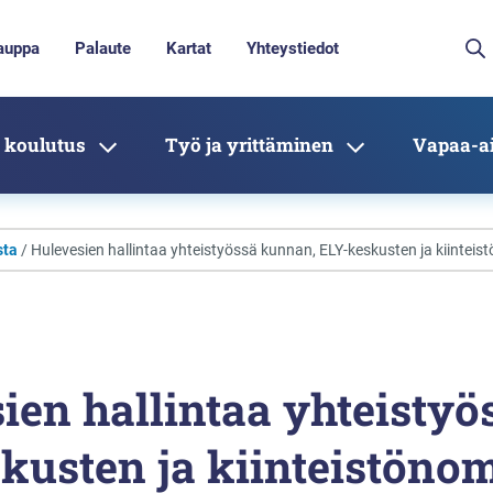
auppa
Palaute
Kartat
Yhteystiedot
 koulutus
Työ ja yrittäminen
Vapaa-ai
sta
/ Hulevesien hallintaa yhteistyössä kunnan, ELY-keskusten ja kiinteis
ien hallintaa yhteisty
kusten ja kiinteistönom