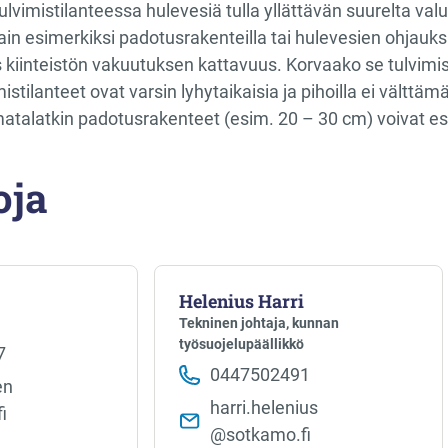
tulvimistilanteessa hulevesiä tulla yllättävän suurelta va
ain esimerkiksi padotusrakenteilla tai hulevesien ohjauksi
 kiinteistön vakuutuksen kattavuus. Korvaako se tulvim
istilanteet ovat varsin lyhytaikaisia ja pihoilla ei välttä
n matalatkin padotusrakenteet (esim. 20 – 30 cm) voivat e
oja
Helenius Harri
Tekninen johtaja, kunnan
työsuojelupäällikkö
7
0447502491
n​
harri.helenius​
i
@sotkamo.fi