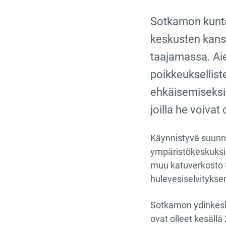
Sotkamon kunta
keskusten kans
taajamassa. Aie
poikkeuksellist
ehkäisemiseksi.
joilla he voivat
Käynnistyvä suunni
ympäristökeskuksi
muu katuverkosto 
hulevesiselvityksen
Sotkamon ydinkesku
ovat olleet kesäll