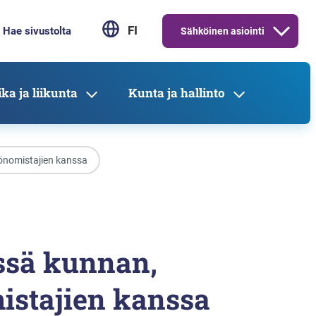
FI
Sähköinen asiointi
ka ja liikunta
Kunta ja hallinto
tönomistajien kanssa
össä kunnan,
istajien kanssa