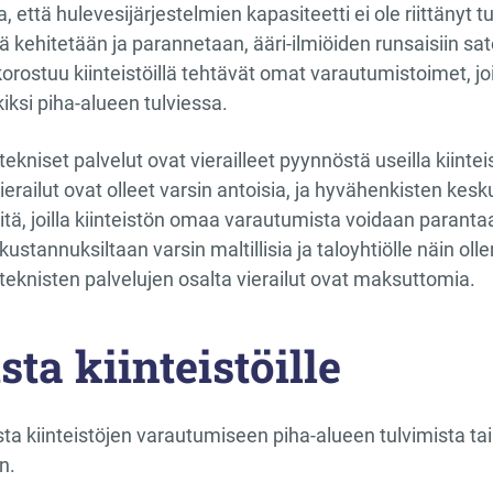
a, että hulevesijärjestelmien kapasiteetti ei ole riittänyt 
ä kehitetään ja parannetaan, ääri-ilmiöiden runsaisiin sate
 korostuu kiinteistöillä tehtävät omat varautumistoimet, j
iksi piha-alueen tulviessa.
niset palvelut ovat vierailleet pyynnöstä useilla kiinteist
erailut ovat olleet varsin antoisia, ja hyvähenkisten kes
eitä, joilla kiinteistön omaa varautumista voidaan parant
kustannuksiltaan varsin maltillisia ja taloyhtiölle näin olle
knisten palvelujen osalta vierailut ovat maksuttomia.
sta kiinteistöille
sta kiinteistöjen varautumiseen piha-alueen tulvimista t
n.