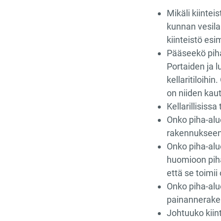
Mikäli kiinte
kunnan vesilai
kiinteistö es
Pääseekö piha-
Portaiden ja l
kellaritiloihin
on niiden kau
Kellarillisissa
Onko piha-alue
rakennukseen
Onko piha-alue
huomioon piha
että se toimii
Onko piha-alue
painannerake
Johtuuko kiin