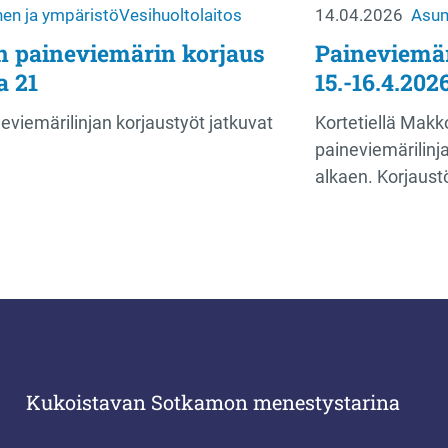
en ja ympäristö
Vesihuoltolaitos
14.04.2026
Asum
 paineviemärin korjaus
Paineviemäri
a 21
15.-16.4.202
viemärilinjan korjaustyöt jatkuvat
Kortetiellä Mak
paineviemärilinj
alkaen. Korjaust
Kukoistavan Sotkamon menestystarina