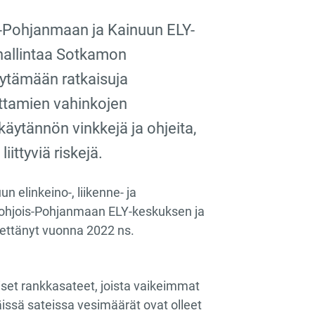
s-Pohjanmaan ja Kainuun ELY-
hallintaa Sotkamon
öytämään ratkaisuja
uttamien vahinkojen
käytännön vinkkejä ja ohjeita,
iittyviä riskejä.
 elinkeino-, liikenne- ja
Pohjois-Pohjanmaan ELY-keskuksen ja
ettänyt vuonna 2022 ns.
set rankkasateet, joista vaikeimmat
issä sateissa vesimäärät ovat olleet