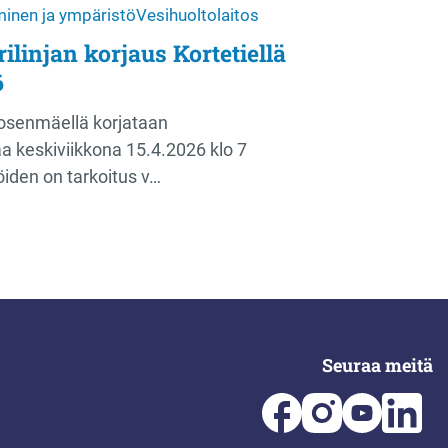
inen ja ympäristö
Vesihuoltolaitos
linjan korjaus Kortetiellä
6
kosenmäellä korjataan
aa keskiviikkona 15.4.2026 klo 7
öiden on tarkoitus v…
Seuraa meitä