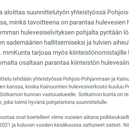
 aloittaa suunnittelutyön yhteistyössä Pohjoi
sa, minkä tavoitteena on parantaa hulevesien 
mman hulevesiselvityksen pohjalta pyritään l
en sademäärien hallitsemiseksi ja tulvien aihe
 rnrnKunta tarjoaa myös kiinteistönomistajille 
 omalta osaltaan parantaa kiinteistön hulevesiin l
ttelu tehdään yhteistyössä Pohjois-Pohjanmaan ja Kainuun
en kanssa, koska Kainuuntien hulevesiverkosto kuuluu 
Sotkamon kunnan vastuualueelle. Sotkamon kunta on te
, joka toimii hyvänä pohjatietona suunnittelulle.
staa ovat koetelleet viime vuosien aikana poikkeukselli
ä 2021 ja kuluvan vuoden kesäkuussa sattuneet sateet. Nä