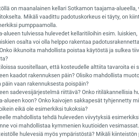
istöllä on maanalainen kellari Sotkamon taajama-alueell
tokselta. Mikäli vaadittu padotuskorkeus ei täyty, on kiin
imerkiksi pumppaamolla.
alueen tulviessa hulevedet kellaritiloihin esim. luiskien,
uiskien osalta voi olla helppo rakentaa padotusrakennetta
. Onko ikkunoita mahdollista poistaa käytöstä ja sulkea tiivi
tta?
 tiloissa suositellaan, että kosteudelle alttiita tavaroita ei sä
en kaadot rakennuksen päin? Olisiko mahdollista muotoilla
 päin vaan rakennuksesta poispäin?
en sadevesijärjestelmä riittävä? Onko ritiläkannellisia hu
-alueen koon? Onko kaivojen sakkapesät tyhjennetty millo
 oikein eikä ole esimerkiksi tukoksia?
elle mahdollista tehdä huleveden viivytyksiä esimerkiksi 
nne voi mahdollistaa kymmenien kuutioiden vesimassat
teistölle hulevesiä myös ympäristöstä? Mikäli kiinteistön