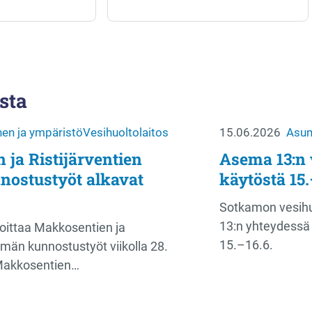
sta
en ja ympäristö
Vesihuoltolaitos
15.06.2026
Asum
ja Ristijärventien
Asema 13:n 
nostustyöt alkavat
käytöstä 15.
Sotkamon vesihu
13:n yhteydessä 
oittaa Makkosentien ja
15.–16.6.
tymän kunnostustyöt viikolla 28.
Makkosentien…