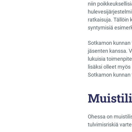
niin poikkeuksellisi
hulevesijärjestelmi
ratkaisuja. Tällöin
syntymisiä esimerk
Sotkamon kunnan tek
jäsenten kanssa. Vi
lukuisia toimenpit
lisäksi olleet myös 
Sotkamon kunnan te
Muistili
Ohessa on muistili
tulvimisriskiä varte