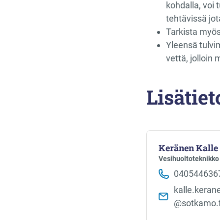
kohdalla, voi 
tehtävissä jot
Tarkista myös
Yleensä tulvim
vettä, jolloi
Lisätiet
Keränen Kalle
Vesihuoltoteknikko
040544636
kalle.kerane
@sotkamo.f