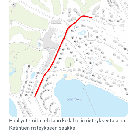
Päällystetöitä tehdään keilahallin risteyksestä aina
Katintien risteykseen saakka.