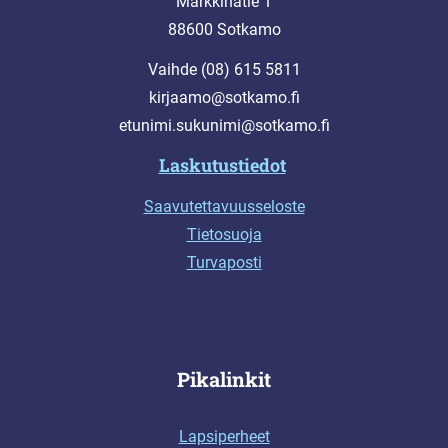
Markkinatie 1
88600 Sotkamo
Vaihde (08) 615 5811
kirjaamo@sotkamo.fi
etunimi.sukunimi@sotkamo.fi
Laskutustiedot
Saavutettavuusseloste
Tietosuoja
Turvaposti
Pikalinkit
Lapsiperheet