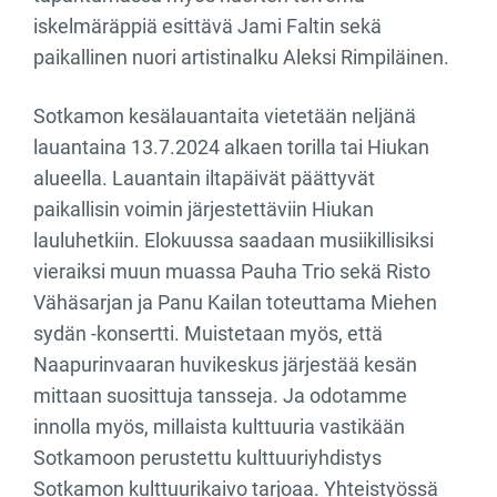
iskelmäräppiä esittävä Jami Faltin sekä
paikallinen nuori artistinalku Aleksi Rimpiläinen.
Sotkamon kesälauantaita vietetään neljänä
lauantaina 13.7.2024 alkaen torilla tai Hiukan
alueella. Lauantain iltapäivät päättyvät
paikallisin voimin järjestettäviin Hiukan
lauluhetkiin. Elokuussa saadaan musiikillisiksi
vieraiksi muun muassa Pauha Trio sekä Risto
Vähäsarjan ja Panu Kailan toteuttama Miehen
sydän -konsertti. Muistetaan myös, että
Naapurinvaaran huvikeskus järjestää kesän
mittaan suosittuja tansseja. Ja odotamme
innolla myös, millaista kulttuuria vastikään
Sotkamoon perustettu kulttuuriyhdistys
Sotkamon kulttuurikaivo tarjoaa. Yhteistyössä