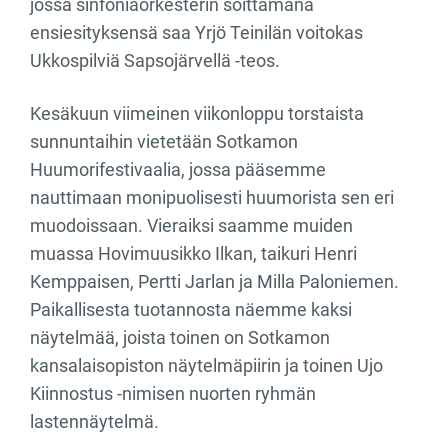
jossa sinfoniaorkesterin soittamana
ensiesityksensä saa Yrjö Teinilän voitokas
Ukkospilviä Sapsojärvellä -teos.
Kesäkuun viimeinen viikonloppu torstaista
sunnuntaihin vietetään Sotkamon
Huumorifestivaalia, jossa pääsemme
nauttimaan monipuolisesti huumorista sen eri
muodoissaan. Vieraiksi saamme muiden
muassa Hovimuusikko Ilkan, taikuri Henri
Kemppaisen, Pertti Jarlan ja Milla Paloniemen.
Paikallisesta tuotannosta näemme kaksi
näytelmää, joista toinen on Sotkamon
kansalaisopiston näytelmäpiirin ja toinen Ujo
Kiinnostus -nimisen nuorten ryhmän
lastennäytelmä.