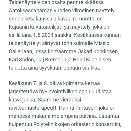
Taidenäyttelyiden osalta perinteikkäässä
Aatoksessa tämän vuoden viimeinen näyttely
ennen kesäkuussa alkavaa remonttia on
Kajaanin kuvataiteilijat ry:n näyttely, joka on
esillä aina 1.6.2024 saakka. Kesäkuussa kunnan
taidenäyttelyt siirtyvät torin kulmalle Missio
Galleriaan, jossa kohtaamme Oskari Korkkosen,
Kari Södön, Caj Bremerin ja Heidi Kilpeläisen
taidetta aina syyskuun loppuun saakka.
Kesäkuun 7. ja 8. päivä kolmatta kertaa
järjestettävä hyvinvointiviikonloppu uudistaa
kasvojansa. Saamme vieraaksi
ravitsemusterapeutti Hanna Partasen, joka on
menossa mukana molempina päivinä. Lauantai
huipentuu Polyteknikkojen orkesterin konserttiin,