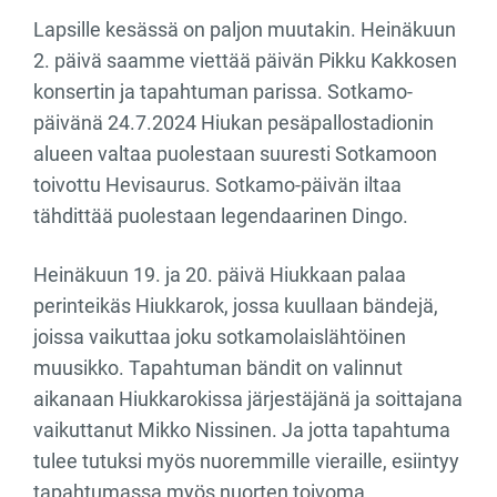
Lapsille kesässä on paljon muutakin. Heinäkuun
2. päivä saamme viettää päivän Pikku Kakkosen
konsertin ja tapahtuman parissa. Sotkamo-
päivänä 24.7.2024 Hiukan pesäpallostadionin
alueen valtaa puolestaan suuresti Sotkamoon
toivottu Hevisaurus. Sotkamo-päivän iltaa
tähdittää puolestaan legendaarinen Dingo.
Heinäkuun 19. ja 20. päivä Hiukkaan palaa
perinteikäs Hiukkarok, jossa kuullaan bändejä,
joissa vaikuttaa joku sotkamolaislähtöinen
muusikko. Tapahtuman bändit on valinnut
aikanaan Hiukkarokissa järjestäjänä ja soittajana
vaikuttanut Mikko Nissinen. Ja jotta tapahtuma
tulee tutuksi myös nuoremmille vieraille, esiintyy
tapahtumassa myös nuorten toivoma