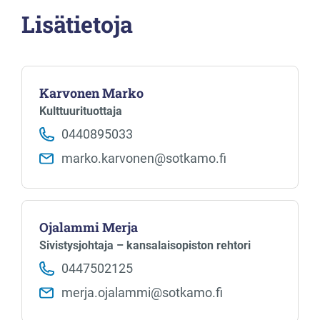
Lisätietoja
Karvonen Marko
Kulttuurituottaja
0440895033
marko.karvonen​@sotkamo.fi
Ojalammi Merja
Sivistysjohtaja – kansalaisopiston rehtori
0447502125
merja.ojalammi​@sotkamo.fi