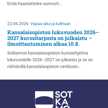
Erola haastattelee sunnunt…
22.06.2026
Vapaa-aika ja kulttuuri
Kansalaisopiston lukuvuoden 2026–
2027 kurssitarjonta on julkaistu –
ilmoittautuminen alkaa 10.8.
Sotkamon kansalaisopiston kurssiohjelma
lukuvuodelle 2026–2027 on julkaistu ja se on
nähtävillä kansalaisopiston verkkosiv…