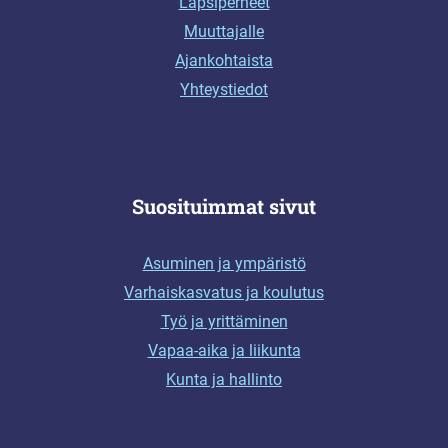
Lapsiperheet
Muuttajalle
Ajankohtaista
Yhteystiedot
Suosituimmat sivut
Asuminen ja ympäristö
Varhaiskasvatus ja koulutus
Työ ja yrittäminen
Vapaa-aika ja liikunta
Kunta ja hallinto