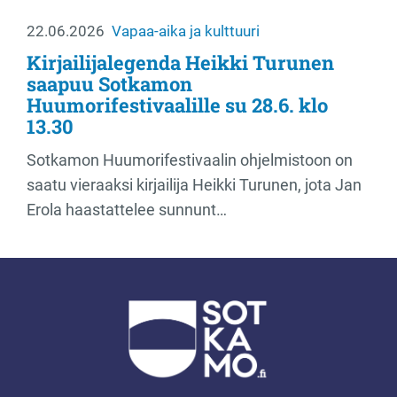
22.06.2026
Vapaa-aika ja kulttuuri
Kirjailijalegenda Heikki Turunen
saapuu Sotkamon
Huumorifestivaalille su 28.6. klo
13.30
Sotkamon Huumorifestivaalin ohjelmistoon on
saatu vieraaksi kirjailija Heikki Turunen, jota Jan
Erola haastattelee sunnunt…