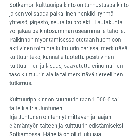
Sotkamon kulttuuripalkinto on tunnustuspalkinto
ja sen voi saada paikallinen henkilö, ryhmä,
yhteisö, järjestö, seura tai projekti. Lautakunta
voi jakaa palkintosumman useammalle taholle.
Palkinnon myöntämisessä otetaan huomioon
aktiivinen toiminta kulttuurin parissa, merkittävä
kulttuuriteko, kunnalle tuotettu positiivinen
kulttuurinen julkisuus, saavutettu erinomainen
taso kulttuurin alalla tai merkittävä tieteellinen
tutkimus.
Kulttuuripalkinnon suuruudeltaan 1 000 € sai
taiteilija Irja Juntunen.
Irja Juntunen on tehnyt mittavan ja laajan
elämäntyön taiteen ja kulttuurin edistämiseksi
Sotkamossa. Hänellä on ollut lukuisia