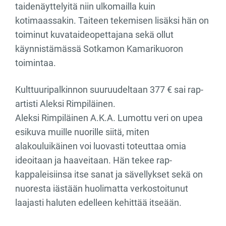
taidenäyttelyitä niin ulkomailla kuin
kotimaassakin. Taiteen tekemisen lisäksi hän on
toiminut kuvataideopettajana sekä ollut
käynnistämässä Sotkamon Kamarikuoron
toimintaa.
Kulttuuripalkinnon suuruudeltaan 377 € sai rap-
artisti Aleksi Rimpiläinen.
Aleksi Rimpiläinen A.K.A. Lumottu veri on upea
esikuva muille nuorille siitä, miten
alakouluikäinen voi luovasti toteuttaa omia
ideoitaan ja haaveitaan. Hän tekee rap-
kappaleisiinsa itse sanat ja sävellykset sekä on
nuoresta iästään huolimatta verkostoitunut
laajasti haluten edelleen kehittää itseään.