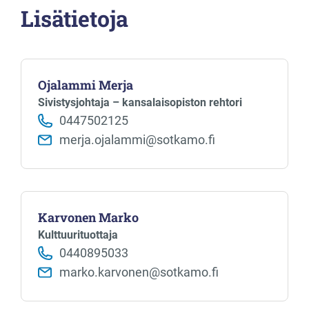
Lisätietoja
Ojalammi Merja
Sivistysjohtaja – kansalaisopiston rehtori
0447502125
merja.ojalammi@sotkamo.fi
Karvonen Marko
Kulttuurituottaja
0440895033
marko.karvonen@sotkamo.fi