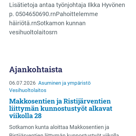
Lisätietoja antaa työnjohtaja Ilkka Hyvönen
p. 0504650690.rnPahoittelemme
häiriötä.rnSotkamon kunnan
vesihuoltolaitosrn
Ajankohtaista
06.07.2026
Asuminen ja ympäristö
Vesihuoltolaitos
Makkosentien ja Ristijärventien
liittymän kunnostustyöt alkavat
viikolla 28
Sotkamon kunta aloittaa Makkosentien ja
Ristijärventien liittymän kunnostustyöt viikolla