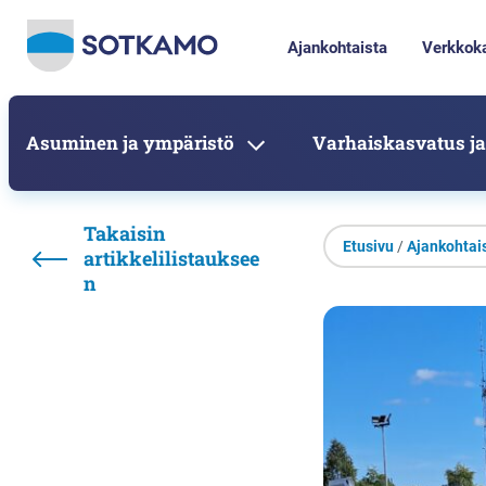
Ajankohtaista
Verkkok
Asuminen ja ympäristö
Varhaiskasvatus ja
Takaisin
Etusivu
/
Ajankohtai
artikkelilistauksee
n