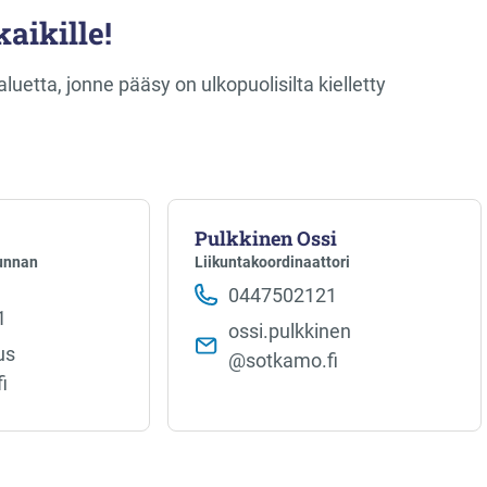
aikille!
uetta, jonne pääsy on ulkopuolisilta kielletty
Pulkkinen Ossi
kunnan
Liikuntakoordinaattori
0447502121
1
ossi.pulkkinen​
s​
@sotkamo.fi
i