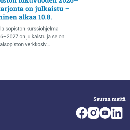
arjonta on julkaistu –
minen alkaa 10.8.
aisopiston kurssiohjelma
6–2027 on julkaistu ja se on
laisopiston verkkosiv…
Seuraa meitä