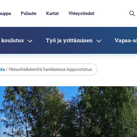
auppa
Palaute
Kartat
Yhteystiedot
 koulutus
Työ ja yrittäminen
Vapaa-ai
sta
/ Yleisurheilukenttä hankkeessa loppurutistus