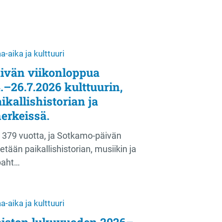
-aika ja kulttuuri
ivän viikonloppua
.–26.7.2026 kulttuurin,
ikallishistorian ja
erkeissä.
 379 vuotta, ja Sotkamo-päivän
etään paikallishistorian, musiikin ja
apaht…
-aika ja kulttuuri
piston lukuvuoden 2026–