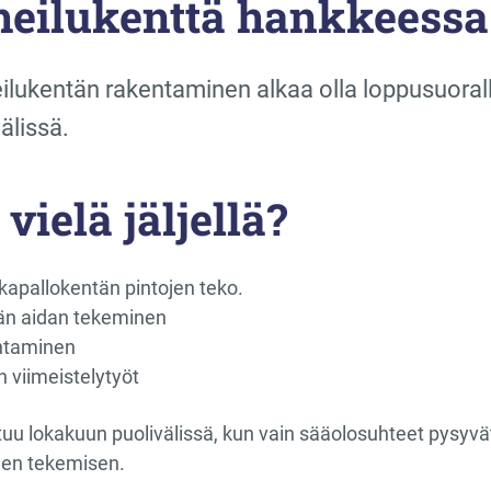
heilukenttä hankkeessa
ilukentän rakentaminen alkaa olla loppusuoral
älissä.
vielä jäljellä?
lkapallokentän pintojen teko.
än aidan tekeminen
entaminen
 viimeistelytyöt
uu lokakuun puolivälissä, kun vain sääolosuhteet pysyvät 
jen tekemisen.