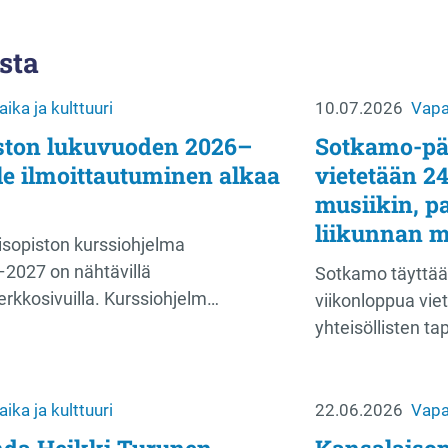
sta
ika ja kulttuuri
10.07.2026
Vapaa
ston lukuvuoden 2026–
Sotkamo-pä
le ilmoittautuminen alkaa
vietetään 24
musiikin, pa
liikunnan m
sopiston kurssiohjelma
2027 on nähtävillä
Sotkamo täyttää
erkkosivuilla. Kurssiohjelm…
viikonloppua viet
yhteisöllisten t
ika ja kulttuuri
22.06.2026
Vapaa
enda Heikki Turunen
Kansalaiso