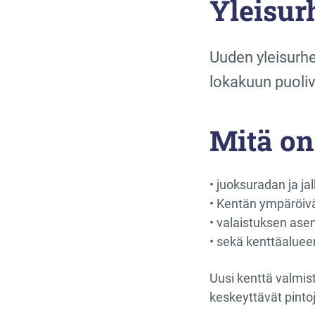
Yleisur
Uuden yleisurhe
lokakuun puoliv
Mitä on 
• juoksuradan ja ja
• Kentän ympäröiv
• valaistuksen as
• sekä kenttäalueen
Uusi kenttä valmist
keskeyttävät pinto