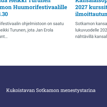
mon Huumorifestivaalille
2027 kurssit
3.30
ilmoittautu
estivaalin ohjelmistoon on saatu
Sotkamon kansal
 Heikki Turunen, jota Jan Erola
lukuvuodelle 202
unt…
nähtävillä kansa
Kukoistavan Sotkamon menestystarina