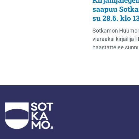
saapuu Sotka
su 28.6. klo 1
Sotkamon Huumorif
vieraaksi kirjailija
haastattelee sunn