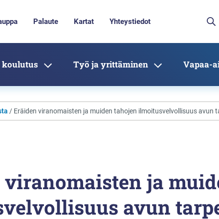
auppa
Palaute
Kartat
Yhteystiedot
 koulutus
Työ ja yrittäminen
Vapaa-ai
sta
/ Eräiden viranomaisten ja muiden tahojen ilmoitusvelvollisuus avun 
 viranomaisten ja muid
svelvollisuus avun tarp