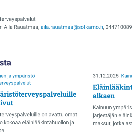
terveyspalvelut
ri Aila Rauatmaa,
aila.rauatmaa@sotkamo.fi
, 04471008
sta
en ja ympäristö
31.12.2025
Kain
erveyspalvelut
Eläinlääkin
ristöterveyspalveluille
alkaen
ivut
Kainuun ympärist
erveyspalveluille on avattu omat
järjestäjän eläin
o kokoaa eläinlääkintähuollon ja
maksut, jotka as
pa…