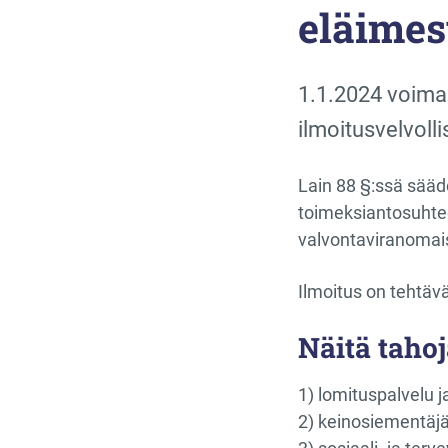
eläimes
1.1.2024 voimaa
ilmoitusvelvolli
Lain 88 §:ssä sääd
toimeksiantosuhtee
valvontaviranomais
Ilmoitus on tehtäv
Näitä 
1) lomituspalvelu j
2) keinosiementäj