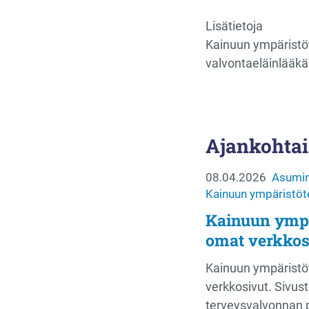
Lisätietoja
Kainuun ympäristö
valvontaeläinlääkä
Ajankohtai
08.04.2026
Asumin
Kainuun ympäristöt
Kainuun ympä
omat verkkos
Kainuun ympäristöt
verkkosivut. Sivust
terveysvalvonnan 