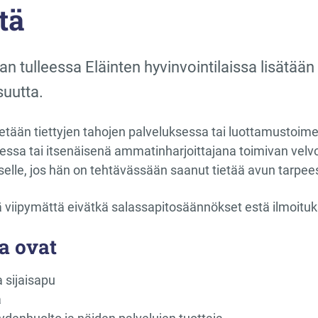
tä
n tulleessa Eläinten hyvinvointilaissa lisätään
suutta.
etään tiettyjen tahojen palveluksessa tai luottamustoime
ssa tai itsenäisenä ammatinharjoittajana toimivan velvo
elle, jos hän on tehtävässään saanut tietää avun tarpee
ä viipymättä eivätkä salassapitosäännökset estä ilmoitu
tahoja ovat
a sijaisapu
ä