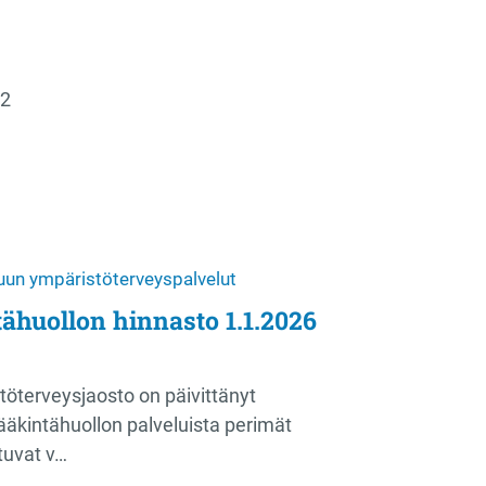
92
uun ympäristöterveyspalvelut
tähuollon hinnasto 1.1.2026
öterveysjaosto on päivittänyt
lääkintähuollon palveluista perimät
tuvat v…