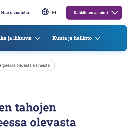
FI
Sähköinen asiointi
ka ja liikunta
Kunta ja hallinto
tarpeessa olevasta eläimestä
en tahojen
eessa olevasta