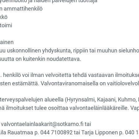
veydenhuolto ja näiden palvelujen tuottaja
on ammattihenkilö
kkö
stoimi
mainen
uu uskonnollinen yhdyskunta, rippiin tai muuhun sielunhoi
isuutta on kuitenkin noudatettava.
henkilö voi ilman velvoitetta tehdä vastaavan ilmoituks
ten estämättä. Valvontaviranomaisella on vaitiolovelvoll
erveyspalvelujen alueella (Hyrynsalmi, Kajaani, Kuhmo, P
ilmoitukset tulee osoittaa valvontaeläinlääkäreille. V
valvontaelainlaakarit@sotkamo.fi tai
ila Rauatmaa p. 044 7100892 tai Tarja Lipponen p. 040 