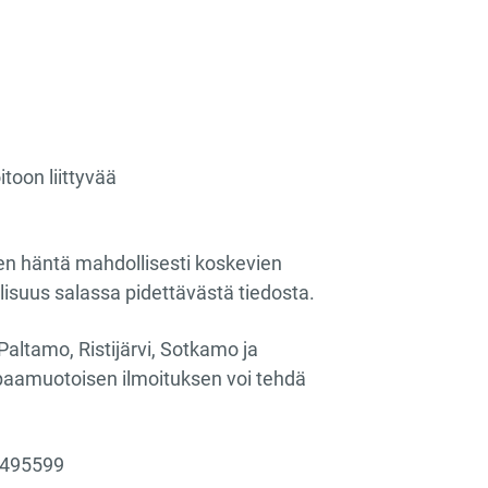
toon liittyvää
en häntä mahdollisesti koskevien
isuus salassa pidettävästä tiedosta.
altamo, Ristijärvi, Sotkamo ja
apaamuotoisen ilmoituksen voi tehdä
1495599