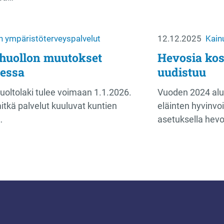
n ympäristöterveyspalvelut
12.12.2025
Kain
ähuollon muutokset
Hevosia kos
essa
uudistuu
huoltolaki tulee voimaan 1.1.2026.
Vuoden 2024 alus
itkä palvelut kuuluvat kuntien
eläinten hyvinvo
…
asetuksella hev