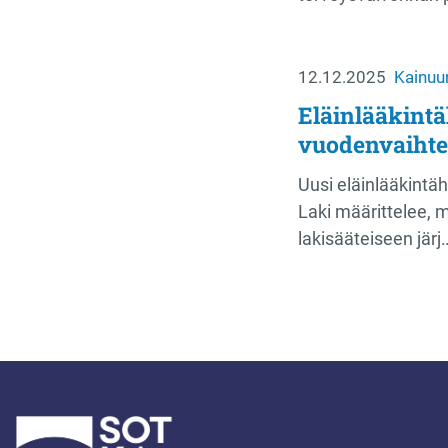
12.12.2025
Kainuu
Eläinlääkint
vuodenvaihte
Uusi eläinlääkintä
Laki määrittelee, m
lakisääteiseen järj