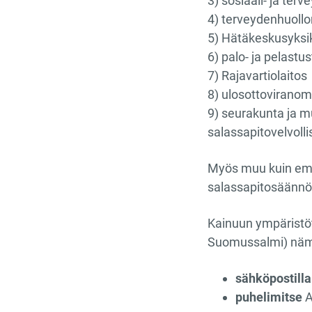
3) sosiaali- ja ter
4) terveydenhuoll
5) Hätäkeskusyksi
6) palo- ja pelastu
7) Rajavartiolaitos
8) ulosottovirano
9) seurakunta ja m
salassapitovelvoll
Myös muu kuin em. 
salassapitosäännös
Kainuun ympäristöt
Suomussalmi) nämä 
sähköpostilla
puhelimitse
A