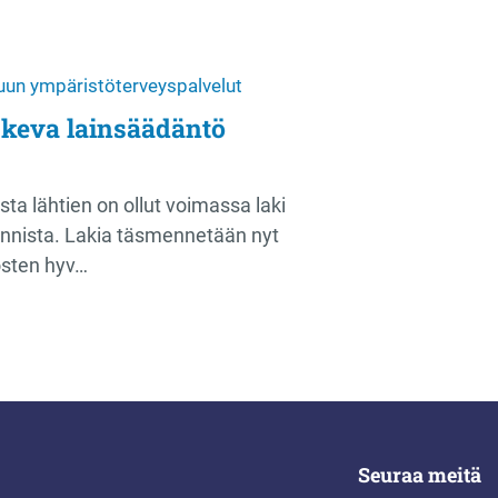
uun ympäristöterveyspalvelut
keva lainsäädäntö
ta lähtien on ollut voimassa laki
innista. Lakia täsmennetään nyt
osten hyv…
Seuraa meitä