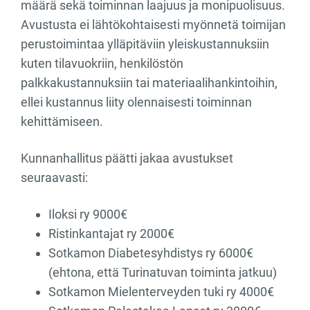
määrä sekä toiminnan laajuus ja monipuolisuus.
Avustusta ei lähtökohtaisesti myönnetä toimijan
perustoimintaa ylläpitäviin yleiskustannuksiin
kuten tilavuokriin, henkilöstön
palkkakustannuksiin tai materiaalihankintoihin,
ellei kustannus liity olennaisesti toiminnan
kehittämiseen.
Kunnanhallitus päätti jakaa avustukset
seuraavasti:
Iloksi ry 9000€
Ristinkantajat ry 2000€
Sotkamon Diabetesyhdistys ry 6000€
(ehtona, että Turinatuvan toiminta jatkuu)
Sotkamon Mielenterveyden tuki ry 4000€