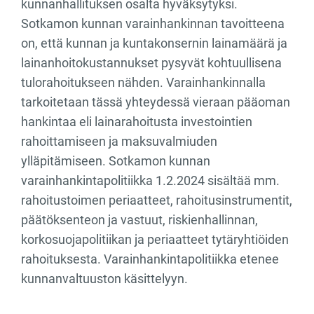
kunnanhallituksen osalta hyväksytyksi.
Sotkamon kunnan varainhankinnan tavoitteena
on, että kunnan ja kuntakonsernin lainamäärä ja
lainanhoitokustannukset pysyvät kohtuullisena
tulorahoitukseen nähden. Varainhankinnalla
tarkoitetaan tässä yhteydessä vieraan pääoman
hankintaa eli lainarahoitusta investointien
rahoittamiseen ja maksuvalmiuden
ylläpitämiseen. Sotkamon kunnan
varainhankintapolitiikka 1.2.2024 sisältää mm.
rahoitustoimen periaatteet, rahoitusinstrumentit,
päätöksenteon ja vastuut, riskienhallinnan,
korkosuojapolitiikan ja periaatteet tytäryhtiöiden
rahoituksesta. Varainhankintapolitiikka etenee
kunnanvaltuuston käsittelyyn.