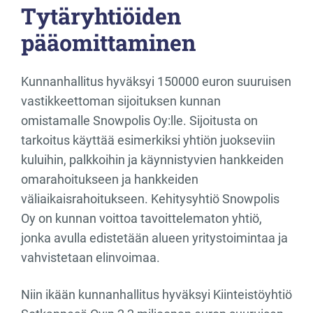
Tytäryhtiöiden
pääomittaminen
Kunnanhallitus hyväksyi 150000 euron suuruisen
vastikkeettoman sijoituksen kunnan
omistamalle Snowpolis Oy:lle. Sijoitusta on
tarkoitus käyttää esimerkiksi yhtiön juokseviin
kuluihin, palkkoihin ja käynnistyvien hankkeiden
omarahoitukseen ja hankkeiden
väliaikaisrahoitukseen. Kehitysyhtiö Snowpolis
Oy on kunnan voittoa tavoittelematon yhtiö,
jonka avulla edistetään alueen yritystoimintaa ja
vahvistetaan elinvoimaa.
Niin ikään kunnanhallitus hyväksyi Kiinteistöyhtiö