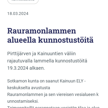
18.03.2024
Rauramonlammen
alueella kunnostustöitä
Pirttijärven ja Kainuuntien väliin
rajautuvalla lammella kunnostustöitä
19.3.2024 alkaen.
Sotkamon kunta on saanut Kainuun ELY ‐
keskukselta avustusta
Rauramonlammen ja sen viereisen vesialueen k
unnostamiseksi.
Toimenpiteillä parannetaan vesistön tilaa ja alue