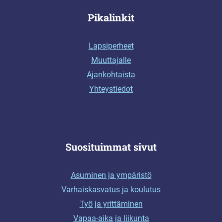
Pikalinkit
Lapsiperheet
Muuttajalle
Ajankohtaista
Yhteystiedot
Suosituimmat sivut
Asuminen ja ympäristö
Varhaiskasvatus ja koulutus
Työ ja yrittäminen
Vapaa-aika ja liikunta